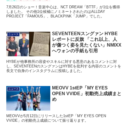
7月26日のショー！音楽中心は、NCT DREAM「BTTF」が1位を獲得
しました。 その他1位候補にノミネートされたのはALLDAY
PROJECT「FAMOUS」、BLACKPINK「JUMP」でした。
SEVENTEENスングァン HYBE
ニュース
レポートに反旗 「これ以上、人
が傷つく姿を見たくない」NMIXX
へウォンの手紙も引用
HYBEが他事務所の容姿やスキルに対する悪意のあるコメントに対
し、SEVENTEENのスングァンはHYBEを批判する内容のコメントを
長文で自身のインスタグラムに投稿しました。
MEOVV 1stEP「MY EYES
ニュース
OPEN VVIDE」初動売上成績まと
め
MEOVVが5月12日にリリースした1stEP「MY EYES OPEN
VVIDE」の初動売上成績について振り返ります。