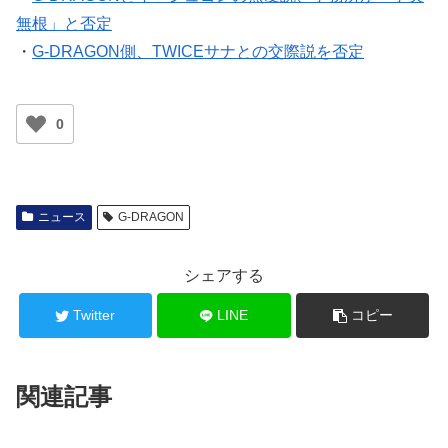
無根」と否定
・
G-DRAGON側、TWICEサナとの交際説を否定
0
ニュース
G-DRAGON
シェアする
Twitter
LINE
コピー
関連記事