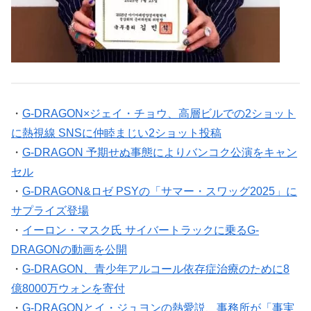
・
G-DRAGON×ジェイ・チョウ、高層ビルでの2ショット
に熱視線 SNSに仲睦まじい2ショット投稿
・
G-DRAGON 予期せぬ事態によりバンコク公演をキャン
セル
・
G-DRAGON&ロゼ PSYの「サマー・スワッグ2025」に
サプライズ登場
・
イーロン・マスク氏 サイバートラックに乗るG-
DRAGONの動画を公開
・
G-DRAGON、青少年アルコール依存症治療のために8
億8000万ウォンを寄付
・
G-DRAGONとイ・ジュヨンの熱愛説、事務所が「事実