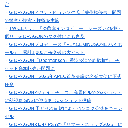
定
・
G-DRAGONとヤン・ヒョンソク氏「著作権侵害」問題
で警察が捜索・押収を実施
・
TWICEサナ、「冷蔵庫インタビュー」シーズン2を振り
返り G-DRAGONのタグ付けにも言及
・
G-DRAGONプロデュース「PEACEMINUSONE ハイボ
ール」、累計1,000万缶突破の大ヒット
・
G-DRAGON「Übermensch」香港公演で詐欺横行 チ
ケット高額転売が問題に
・
G-DRAGON、2025年APEC首脳会議の名誉大使に正式
任命
・
G-DRAGON×ジェイ・チョウ、高層ビルでの2ショット
に熱視線 SNSに仲睦まじい2ショット投稿
・
G-DRAGON 予期せぬ事態によりバンコク公演をキャン
セル
・
G-DRAGON&ロゼ PSYの「サマー・スワッグ2025」に