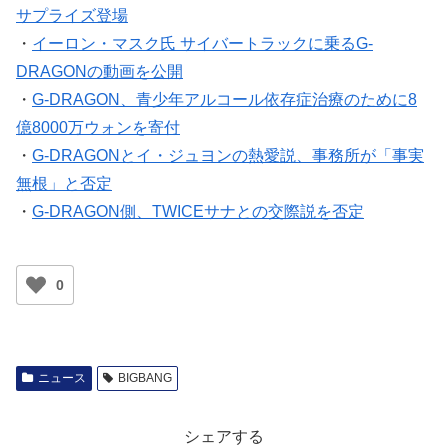
サプライズ登場
・
イーロン・マスク氏 サイバートラックに乗るG-
DRAGONの動画を公開
・
G-DRAGON、青少年アルコール依存症治療のために8
億8000万ウォンを寄付
・
G-DRAGONとイ・ジュヨンの熱愛説、事務所が「事実
無根」と否定
・
G-DRAGON側、TWICEサナとの交際説を否定
0
ニュース
BIGBANG
シェアする