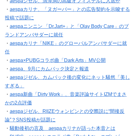
・
aespaジゼル、清潭洞の高級オフィステルに入居か
・
aespaカリナ、「ヌガーバー」との広告契約を示唆する
投稿で話題に
・
aespaニンニン 「Dr.Jart+」と「Olay Body Care」のブ
ランドアンバサダーに就任
・
aespaカリナ「NIKE」のグローバルアンバサダーに就
任
・
aespa×PUBGコラボ曲「Dark Arts」MV公開
・
aespa、9月にカムバック決定と報道
・
aespaジゼル、カムバック後の変化にネット騒然「美し
すぎる」
・
aespa新曲「Dirty Work」、音楽評論サイトIZMでまさ
かの2点評価
・
aespaジゼル、RIIZEウォンビンとの交際説に“間接反
論”？SNS投稿が話題に
・
騒動後初の言及 aespaカリナが語った本音とは