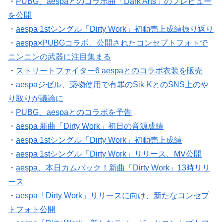
・
PUBG、aespaとのコラボ曲「Dark Arts」のプレビュー
を公開
・
aespa 1stシングル「Dirty Work」初動売上成績振り返り
・
aespa×PUBGコラボ、公開されたコンセプトフォトで
ニンニンの武器に注目集まる
・
ストリートファイター6 aespaとのコラボ衣装を販売
・
aespaジゼル、薬物使用で有罪のSik-KとのSNS上のや
り取りが議論に
・
PUBG、aespaとのコラボを予告
・
aespa 新曲「Dirty Work」初日の音源成績
・
aespa 1stシングル「Dirty Work」初動売上成績
・
aespa 1stシングル「Dirty Work」リリース、MV公開
・
aespa、本日カムバック！新曲「Dirty Work」13時リリ
ース
・
aespa「Dirty Work」リリースに向け、新たなコンセプ
トフォト公開