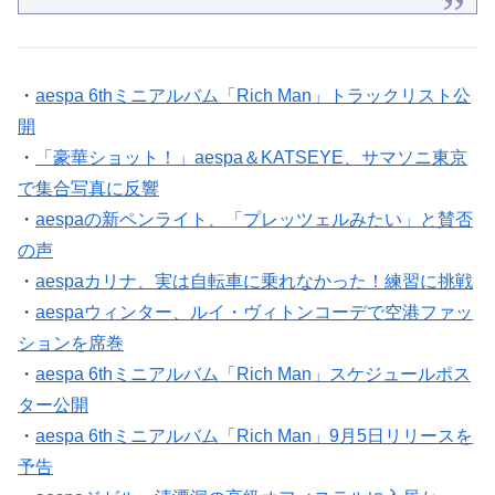
・
aespa 6thミニアルバム「Rich Man」トラックリスト公
開
・
「豪華ショット！」aespa＆KATSEYE、サマソニ東京
で集合写真に反響
・
aespaの新ペンライト、「プレッツェルみたい」と賛否
の声
・
aespaカリナ、実は自転車に乗れなかった！練習に挑戦
・
aespaウィンター、ルイ・ヴィトンコーデで空港ファッ
ションを席巻
・
aespa 6thミニアルバム「Rich Man」スケジュールポス
ター公開
・
aespa 6thミニアルバム「Rich Man」9月5日リリースを
予告