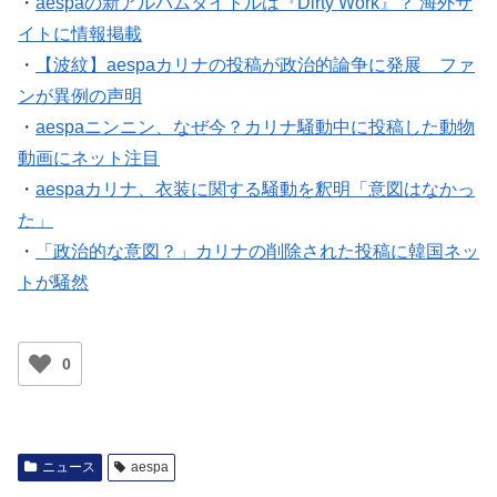
・
aespaの新アルバムタイトルは『Dirty Work』？ 海外サ
イトに情報掲載
・
【波紋】aespaカリナの投稿が政治的論争に発展 ファ
ンが異例の声明
・
aespaニンニン、なぜ今？カリナ騒動中に投稿した動物
動画にネット注目
・
aespaカリナ、衣装に関する騒動を釈明「意図はなかっ
た」
・
「政治的な意図？」カリナの削除された投稿に韓国ネッ
トが騒然
0
ニュース
aespa