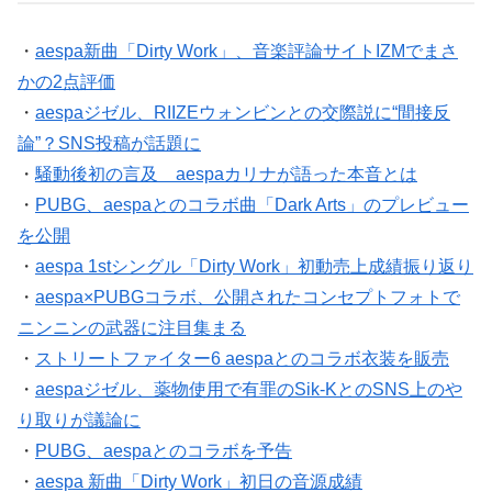
・
aespa新曲「Dirty Work」、音楽評論サイトIZMでまさ
かの2点評価
・
aespaジゼル、RIIZEウォンビンとの交際説に“間接反
論”？SNS投稿が話題に
・
騒動後初の言及 aespaカリナが語った本音とは
・
PUBG、aespaとのコラボ曲「Dark Arts」のプレビュー
を公開
・
aespa 1stシングル「Dirty Work」初動売上成績振り返り
・
aespa×PUBGコラボ、公開されたコンセプトフォトで
ニンニンの武器に注目集まる
・
ストリートファイター6 aespaとのコラボ衣装を販売
・
aespaジゼル、薬物使用で有罪のSik-KとのSNS上のや
り取りが議論に
・
PUBG、aespaとのコラボを予告
・
aespa 新曲「Dirty Work」初日の音源成績