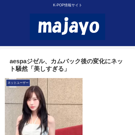
K-POP情報サイト
aespaジゼル、カムバック後の変化にネッ
ト騒然「美しすぎる」
ネットユーザー