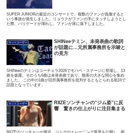
SUPER JUNIORの最近のコンサートで、複数のファンが負傷すると
いう事故が発生しました。リョウクがファンの手にタッチしようとし
た際、バリケードが壊れし、ファンが床に落下しました。
SHINeeテミン、未発表曲の歌詞
ネットユーザー
が話題に…元所属事務所を示唆と
の見方
SHINeeのテミンはコーチェラ2026でモハベ・ステージに登場し、13
曲を披露。そのうち6曲は未発表曲であり、観客の大きな関心を集め
ました。 この中の1曲が旧所属事務所を批判するともとられる歌詞で
話題となっています。
RIIZEソンチャンの“ジム姿”に反
ネットユーザー
響 驚きの仕上がりに注目集まる
RIIZEのソンチャンが最近、ジムでのトレーニング風景を公開し、鍛