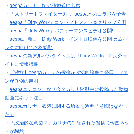
・
aespaカリナ、姉の結婚式に出席
・
「ストリートファイター6」、aespaとのコラボを予告
・
aespa「Dirty Work」コンセプトフォト＆クリップ公開
・
aespa「Dirty Work」パフォーマンスビデオ公開!
・
aespa、新曲「Dirty Work」イントロ映像を公開 カムバ
ックに向けて本格始動
・
aespaの新アルバムタイトルは『Dirty Work』？ 海外サ
イトに情報掲載
・
【波紋】aespaカリナの投稿が政治的論争に発展 ファ
ンが異例の声明
・
aespaニンニン、なぜ今？カリナ騒動中に投稿した動物
動画にネット注目
・
aespaカリナ、衣装に関する騒動を釈明「意図はなかっ
た」
・
「政治的な意図？」カリナの削除された投稿に韓国ネッ
トが騒然