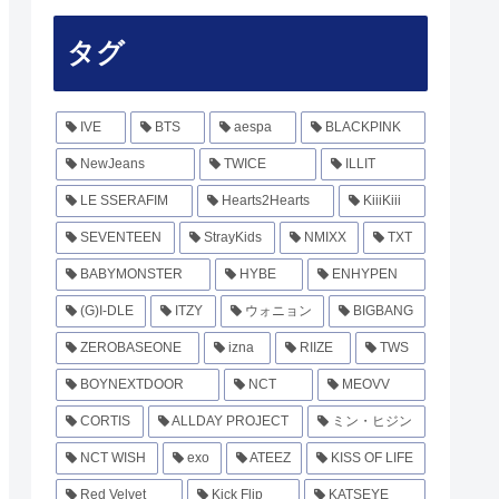
タグ
IVE
BTS
aespa
BLACKPINK
NewJeans
TWICE
ILLIT
LE SSERAFIM
Hearts2Hearts
KiiiKiii
SEVENTEEN
StrayKids
NMIXX
TXT
BABYMONSTER
HYBE
ENHYPEN
(G)I-DLE
ITZY
ウォニョン
BIGBANG
ZEROBASEONE
izna
RIIZE
TWS
BOYNEXTDOOR
NCT
MEOVV
CORTIS
ALLDAY PROJECT
ミン・ヒジン
NCT WISH
exo
ATEEZ
KISS OF LIFE
Red Velvet
Kick Flip
KATSEYE