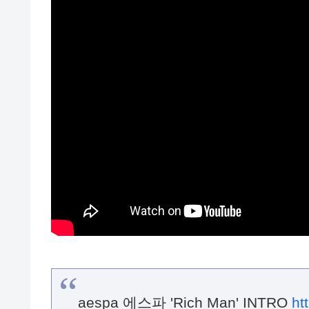
aespa 에스파 'Rich Man' INTRO
ht