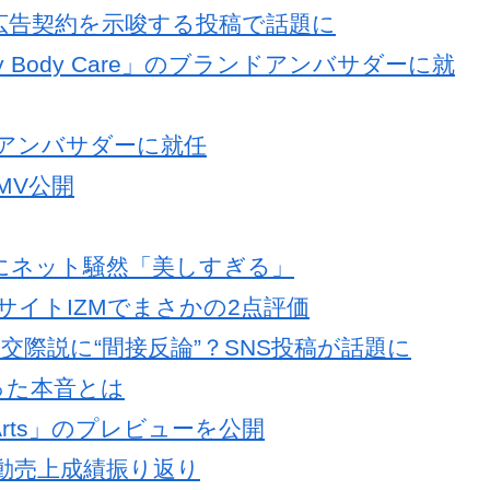
の広告契約を示唆する投稿で話題に
Olay Body Care」のブランドアンバサダーに就
バルアンバサダーに就任
」MV公開
化にネット騒然「美しすぎる」
楽評論サイトIZMでまさかの2点評価
との交際説に“間接反論”？SNS投稿が話題に
った本音とは
 Arts」のプレビューを公開
k」初動売上成績振り返り