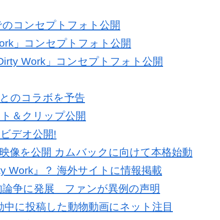
ループでのコンセプトフォト公開
 Work」コンセプトフォト公開
irty Work」コンセプトフォト公開
aとのコラボを予告
トフォト＆クリップ公開
ンスビデオ公開!
イントロ映像を公開 カムバックに向けて本格始動
ty Work』？ 海外サイトに情報掲載
治的論争に発展 ファンが異例の声明
騒動中に投稿した動物動画にネット注目
を釈明「意図はなかった」