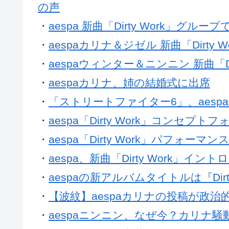
の声
・
aespa 新曲「Dirty Work」グ
・
aespaカリナ＆ジゼル 新曲「Dirty
・
aespaウィンター＆ニンニン 新曲「D
・
aespaカリナ、姉の結婚式に出席
・
「ストリートファイター6」、aesp
・
aespa「Dirty Work」コンセプ
・
aespa「Dirty Work」パフォーマ
・
aespa、新曲「Dirty Work」
・
aespaの新アルバムタイトルは『Dir
・
【波紋】aespaカリナの投稿が政
・
aespaニンニン、なぜ今？カリナ
・
aespaカリナ、衣装に関する騒動