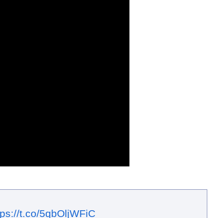
tps://t.co/5qbOljWFiC