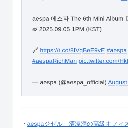
aespa 에스파 The 6th Mini Album
➫ 2025.09.05 1PM (KST)
🔗
https://t.co/8IVqBeE9vE
#aespa
#aespaRichMan
pic.twitter.com/
— aespa (@aespa_official)
August
・
aespaジゼル、清潭洞の高級オフ