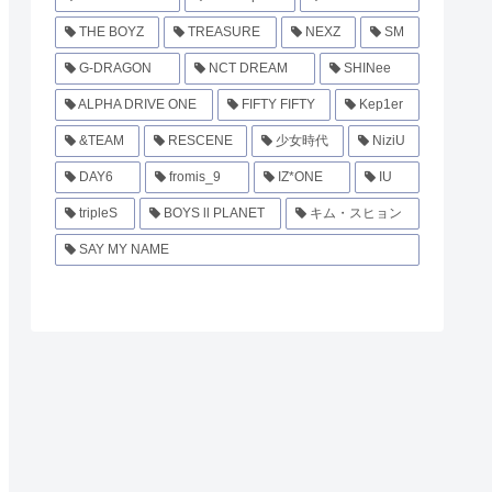
THE BOYZ
TREASURE
NEXZ
SM
G-DRAGON
NCT DREAM
SHINee
ALPHA DRIVE ONE
FIFTY FIFTY
Kep1er
&TEAM
RESCENE
少女時代
NiziU
DAY6
fromis_9
IZ*ONE
IU
tripleS
BOYS ll PLANET
キム・スヒョン
SAY MY NAME