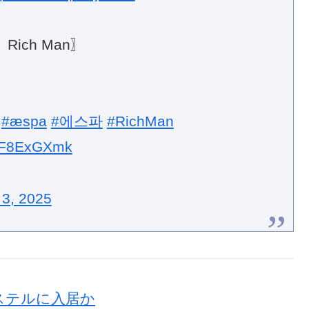
 〖Rich Man〗
#æspa
#에스파
#RichMan
HkF8ExGXmk
 3, 2025
ィステルに入居か