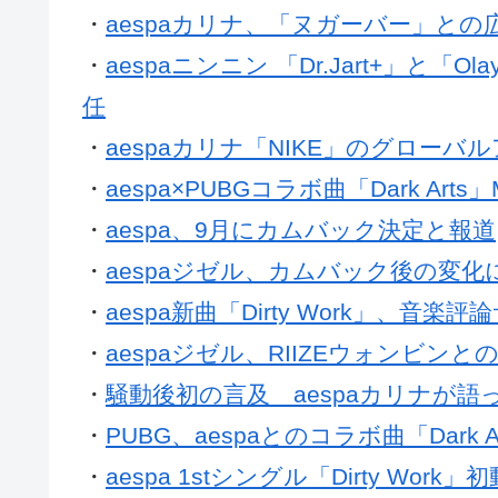
・
aespaカリナ、「ヌガーバー」と
・
aespaニンニン 「Dr.Jart+」と「
任
・
aespaカリナ「NIKE」のグロー
・
aespa×PUBGコラボ曲「Dark Arts
・
aespa、9月にカムバック決定と報道
・
aespaジゼル、カムバック後の変
・
aespa新曲「Dirty Work」、音
・
aespaジゼル、RIIZEウォンビン
・
騒動後初の言及 aespaカリナが語
・
PUBG、aespaとのコラボ曲「Dark
・
aespa 1stシングル「Dirty Wor