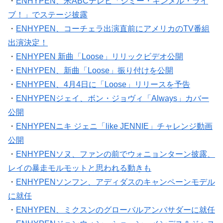
・
ENHYPEN、米ABCテレビ「ジミー・キンメル・ライ
ブ！」でステージ披露
・
ENHYPEN、コーチェラ出演直前にアメリカのTV番組
出演決定！
・
ENHYPEN 新曲「Loose」リリックビデオ公開
・
ENHYPEN、新曲「Loose」振り付けを公開
・
ENHYPEN、4月4日に「Loose」リリースを予告
・
ENHYPENジェイ、ボン・ジョヴィ「Always」カバー
公開
・
ENHYPENニキ ジェニ「like JENNIE」チャレンジ動画
公開
・
ENHYPENソヌ、ファンの前でウォニョンターン披露、
レイの暴走モルモットと思われる動きも
・
ENHYPENソンフン、アディダスのキャンペーンモデル
に就任
・
ENHYPEN、ミクスンのグローバルアンバサダーに就任