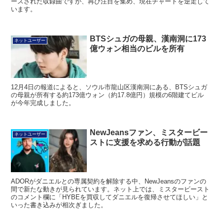
ースされた収録曲ですが、再び注目を集め、現在チャートを逆走して
います。
BTSシュガの母親、漢南洞に173
ネットユーザー
億ウォン相当のビルを所有
12月4日の報道によると、ソウル市龍山区漢南洞にある、BTSシュガ
の母親が所有する約173億ウォン（約17.8億円）規模の6階建てビル
が今年完成しました。
NewJeansファン、ミスタービー
ネットユーザー
ストに支援を求める行動が話題
ADORがダニエルとの専属契約を解除する中、NewJeansのファンの
間で新たな動きが見られています。ネット上では、ミスタービースト
のコメント欄に「HYBEを買収してダニエルを復帰させてほしい」と
いった書き込みが相次ぎました。