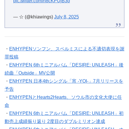
pic.twitter.com/n8cKPUjB3o
— ☆ (@khiawings)
July 8, 2025
・
ENHYPENソンフン、スペルミスによる不適切表現を謝
罪投稿
・
ENHYPEN 6thミニアルバム「DESIRE: UNLEASH」後
続曲「Outside」MV公開
・
ENHYPEN 日本4thシングル「宵 -YOI-」7月リリースを
予告
・
ENHYPENとHearts2Hearts、ソウル市の文化大使に任
命
・
ENHYPEN 6thミニアルバム「DESIRE: UNLEASH」初
動売上成績振り返り 2度目のダブルミリオン達成