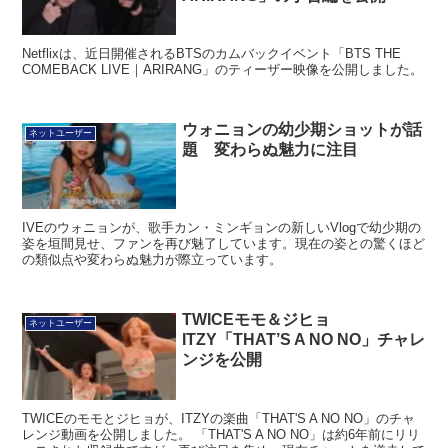
ARIRANG」の予告編を公開
Netflixは、近日開催されるBTSのカムバックイベント「BTS THE
COMEBACK LIVE｜ARIRANG」のティーザー映像を公開しました。
ウォニョンの幼少期ショットが話
ネットユーザー
題 変わらぬ魅力に注目
IVEのウォニョンが、歌手カン・ミンギョンの新しいVlogで幼少期の
姿を垣間見せ、ファンを再び魅了しています。現在の姿との驚くほど
の類似点や変わらぬ魅力が際立っています。
TWICEモモ＆ジヒョ
ネットユーザー
ITZY「THAT’S A NO NO」チャレ
ンジを公開
TWICEのモモとジヒョが、ITZYの楽曲「THAT'S A NO NO」のチャ
レンジ動画を公開しました。 「THAT'S A NO NO」は約6年前にリリ