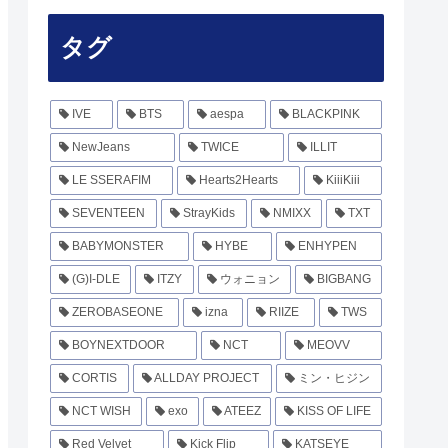
タグ
IVE
BTS
aespa
BLACKPINK
NewJeans
TWICE
ILLIT
LE SSERAFIM
Hearts2Hearts
KiiiKiii
SEVENTEEN
StrayKids
NMIXX
TXT
BABYMONSTER
HYBE
ENHYPEN
(G)I-DLE
ITZY
ウォニョン
BIGBANG
ZEROBASEONE
izna
RIIZE
TWS
BOYNEXTDOOR
NCT
MEOVV
CORTIS
ALLDAY PROJECT
ミン・ヒジン
NCT WISH
exo
ATEEZ
KISS OF LIFE
Red Velvet
Kick Flip
KATSEYE