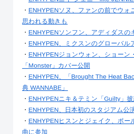
・
ENHYPENソヌ、ファンの前でウ
思われる動きも
・
ENHYPENソンフン、アディダス
・
ENHYPEN、ミクスンのグローバ
・
ENHYPENジョンウォン、ショー
「Monster」カバー公開
・
ENHYPEN、「Brought The Heat
典 WANNABE」
・
ENHYPENニキ＆テミン「Guilty」披
・
ENHYPEN、日本初のスタジアム
・
ENHYPENヒスンとジェイク、ポ
曲に参加