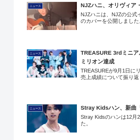
NJZハニ、オリヴィア
ニュース
NJZハニは、NJZの公
のカバーを公開しました
TREASURE 3rdミ
ニュース
ミリオン達成
TREASUREが9月1日に
売上成績について振り返
Stray Kidsハン、新曲「
ニュース
Stray Kidsのハンは12月
た。