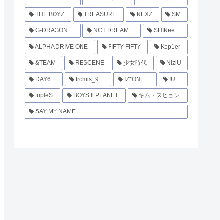
THE BOYZ
TREASURE
NEXZ
SM
G-DRAGON
NCT DREAM
SHINee
ALPHA DRIVE ONE
FIFTY FIFTY
Kep1er
&TEAM
RESCENE
少女時代
NiziU
DAY6
fromis_9
IZ*ONE
IU
tripleS
BOYS ll PLANET
キム・スヒョン
SAY MY NAME