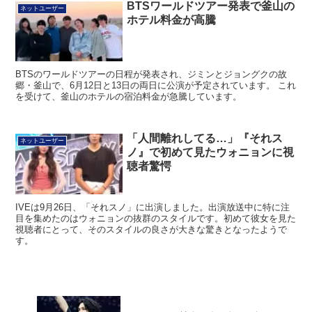
ホテル料金が高騰
BTSのワールドツアーの日程が発表され、ジミンとジョングクの故
郷・釜山で、6月12日と13日の両日に公演が予定されています。 これ
を受けて、釜山のホテルの宿泊料金が急騰しています。
「人間離れしてる…」『それス
ネットユーザー
ノ』で初めて見たウォニョンに視
聴者驚愕
IVEは9月26日、「それスノ」に出演しました。出演放送中に特に注
目を集めたのはウォニョンの抜群のスタイルです。初めて彼女を見た
視聴者にとって、そのスタイルの良さが大きな驚きとなったようで
す。
BTSシュガ、社会服務を終了 全メンバ