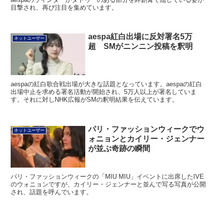
aespa紅白出場に反対署名5万
ネットユーザー
超 SMがニンニン投稿を釈明
aespaの紅白歌合戦出場が大きな話題となっています。aespaの紅白
出場中止を求める署名活動が開始され、5万人以上が署名していま
す。それに対しNHK広報がSMの釈明結果を伝えています。
パリ・ファッションウィークでウ
ネットユーザー
ォニョンとカイリー・ジェンナー
が並ぶ奇跡の瞬間
パリ・ファッションウィークの「MIU MIU」イベントに出席したIVE
のウォニョンですが、カイリー・ジェンナーと並んで写る写真が公開
され、話題を呼んでいます。
BTSワールドツアー発表で釜山の
ネットユーザー