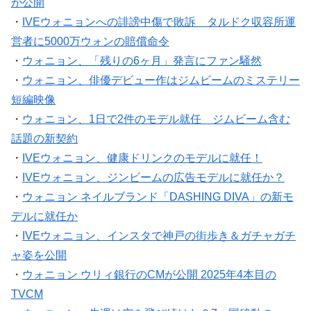
・
IVEウォニョンへの誹謗中傷で敗訴 タルドク収容所運
営者に5000万ウォンの賠償命令
・
ウォニョン、「残りの6ヶ月」発言にファン騒然
・
ウォニョン、俳優デビュー作はジムビームのミステリー
短編映像
・
ウォニョン、1日で2件のモデル就任 ジムビーム含む
話題の新契約
・
IVEウォニョン、健康ドリンクのモデルに就任！
・
IVEウォニョン、ジンビームの広告モデルに就任か？
・
ウォニョン ネイルブランド「DASHING DIVA」の新モ
デルに就任か
・
IVEウォニョン、インスタで神戸の街歩き＆ガチャガチ
ャ姿を公開
・
ウォニョン ウリィ銀行のCMが公開 2025年4本目の
TVCM
・
ウォニョン、先週は空を飛び続けた？7ヵ国移動のハー