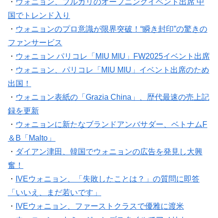
国でトレンド入り
・
ウォニョンのプロ意識が限界突破！“瞬き封印”の驚きの
ファンサービス
・
ウォニョン パリコレ「MIU MIU」FW2025イベント出席
・
ウォニョン、パリコレ「MIU MIU」イベント出席のため
出国！
・
ウォニョン表紙の「Grazia China」、歴代最速の売上記
録を更新
・
ウォニョンに新たなブランドアンバサダー、ベトナムF
＆B「Malto」
・
ダイアン津田、韓国でウォニョンの広告を発見し大興
奮！
・
IVEウォニョン、「失敗したことは？」の質問に即答
「いいえ、まだ若いです」
・
IVEウォニョン、ファーストクラスで優雅に渡米
・
ウォニョン、トミージーンズスタイルでアメリカへ