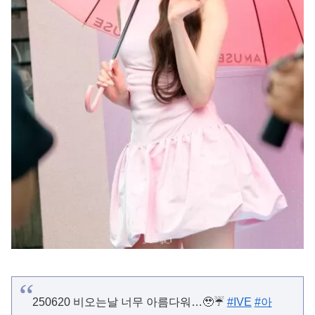
250620 비오는날 너무 아름다워…🥹☔️
#IVE
#아
이브
#장원영
#JANGWONYOUNG
@IVE_twt