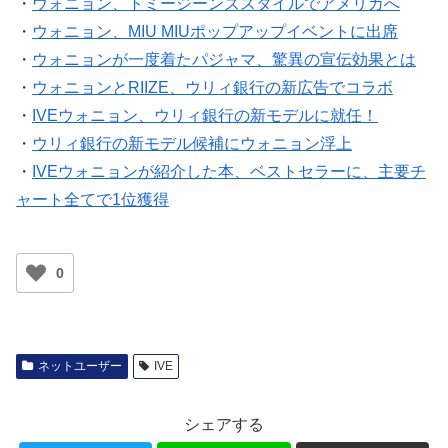
・
ウォニョン、MIU MIUポップアップイベントに出席
・
ウォニョンが一度着たパジャマ、驚異の宣伝効果とは
・
ウォニョンとRIIZE、ウリィ銀行の新広告でコラボ
・
IVEウォニョン、ウリィ銀行の新モデルに就任！
・
ウリィ銀行の新モデル候補にウォニョン浮上
・
IVEウォニョンが紹介した本、ベストセラーに、主要チ
ャート全てで1位獲得
0
ネットユーザー
IVE
シェアする
Twitter
LINE
コピー