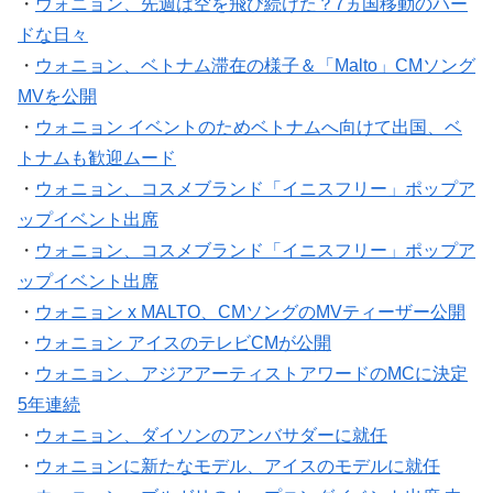
ドな日々
・
ウォニョン、ベトナム滞在の様子＆「Malto」CMソング
MVを公開
・
ウォニョン イベントのためベトナムへ向けて出国、ベ
トナムも歓迎ムード
・
ウォニョン、コスメブランド「イニスフリー」ポップア
ップイベント出席
・
ウォニョン、コスメブランド「イニスフリー」ポップア
ップイベント出席
・
ウォニョン x MALTO、CMソングのMVティーザー公開
・
ウォニョン アイスのテレビCMが公開
・
ウォニョン、アジアアーティストアワードのMCに決定
5年連続
・
ウォニョン、ダイソンのアンバサダーに就任
・
ウォニョンに新たなモデル、アイスのモデルに就任
・
ウォニョン、ブルガリのオープニングイベント出席 中