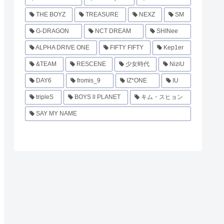
THE BOYZ
TREASURE
NEXZ
SM
G-DRAGON
NCT DREAM
SHINee
ALPHA DRIVE ONE
FIFTY FIFTY
Kep1er
&TEAM
RESCENE
少女時代
NiziU
DAY6
fromis_9
IZ*ONE
IU
tripleS
BOYS ll PLANET
キム・スヒョン
SAY MY NAME