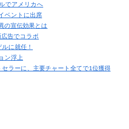
ルでアメリカへ
プイベントに出席
異の宣伝効果とは
新広告でコラボ
デルに就任！
ョン浮上
トセラーに、主要チャート全てで1位獲得