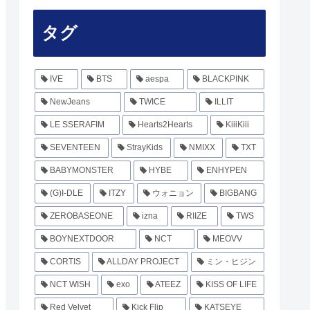
タグ
IVE
BTS
aespa
BLACKPINK
NewJeans
TWICE
ILLIT
LE SSERAFIM
Hearts2Hearts
KiiiKiii
SEVENTEEN
StrayKids
NMIXX
TXT
BABYMONSTER
HYBE
ENHYPEN
(G)I-DLE
ITZY
ウォニョン
BIGBANG
ZEROBASEONE
izna
RIIZE
TWS
BOYNEXTDOOR
NCT
MEOVV
CORTIS
ALLDAY PROJECT
ミン・ヒジン
NCT WISH
exo
ATEEZ
KISS OF LIFE
Red Velvet
Kick Flip
KATSEYE