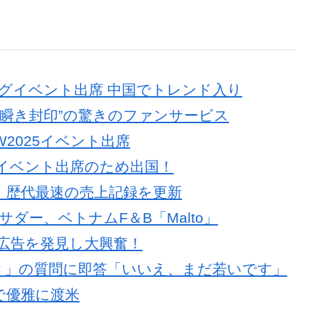
グイベント出席 中国でトレンド入り
瞬き封印”の驚きのファンサービス
W2025イベント出席
」イベント出席のため出国！
a」、歴代最速の売上記録を更新
ダー、ベトナムF＆B「Malto」
広告を発見し大興奮！
？」の質問に即答「いいえ、まだ若いです」
で優雅に渡米