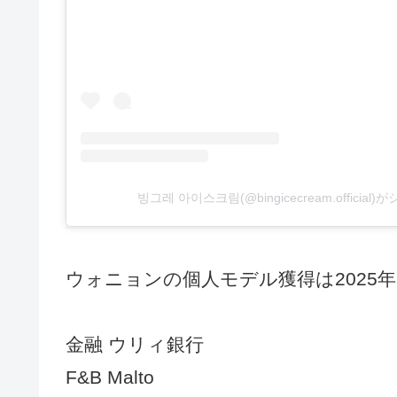
빙그레 아이스크림(@bingicecream.officia
ウォニョンの個人モデル獲得は2025
金融 ウリィ銀行
F&B Malto