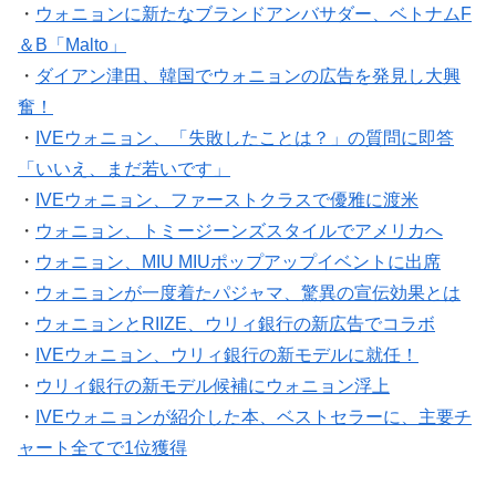
・
ウォニョンに新たなブランドアンバサダー、ベトナムF
＆B「Malto」
・
ダイアン津田、韓国でウォニョンの広告を発見し大興
奮！
・
IVEウォニョン、「失敗したことは？」の質問に即答
「いいえ、まだ若いです」
・
IVEウォニョン、ファーストクラスで優雅に渡米
・
ウォニョン、トミージーンズスタイルでアメリカへ
・
ウォニョン、MIU MIUポップアップイベントに出席
・
ウォニョンが一度着たパジャマ、驚異の宣伝効果とは
・
ウォニョンとRIIZE、ウリィ銀行の新広告でコラボ
・
IVEウォニョン、ウリィ銀行の新モデルに就任！
・
ウリィ銀行の新モデル候補にウォニョン浮上
・
IVEウォニョンが紹介した本、ベストセラーに、主要チ
ャート全てで1位獲得