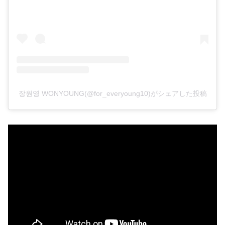
장원영 WONYOUNG(@for_everyoung10)がシェアした投稿