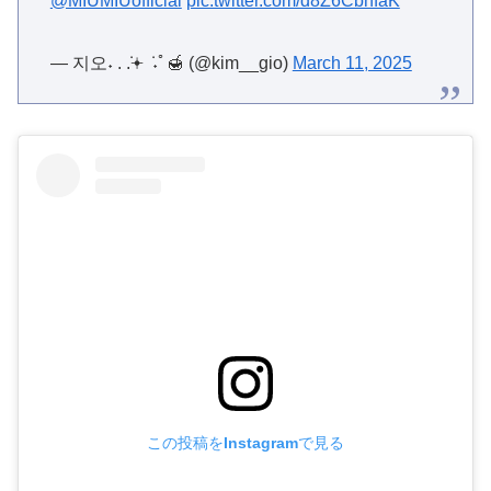
@MIUMIUofficial
pic.twitter.com/d8Z6CbnfaK
— 지오˖ . ݁.𖥔 ݁ ˖ﾟ🍯 (@kim__gio)
March 11, 2025
この投稿をInstagramで見る