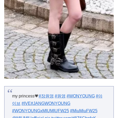
my princess💗
#장원영
#원영
#WONYOUNG
#아
이브
#IVE
#JANGWONYOUNG
#WONYOUNGxMIUMIUFW25
#MiuMiuFW25