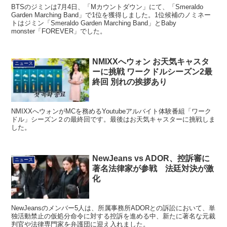
BTSのジミンは7月4日、「Mカウントダウン」にて、「Smeraldo
Garden Marching Band」で1位を獲得しました。1位候補のノミネー
トはジミン「Smeraldo Garden Marching Band」とBaby
monster「FOREVER」でした。
NMIXXへウォン お天気キャスタ
ニュース
ーに挑戦 ワークドルシーズン2最
終回 別れの挨拶あり
NMIXXへウォンがMCを務めるYoutubeアルバイト体験番組「ワーク
ドル」シーズン２の最終回です。最後はお天気キャスターに挑戦しま
した。
NewJeans vs ADOR、控訴審に
ニュース
著名法律家が参戦 法廷対決が激
化
NewJeansのメンバー5人は、所属事務所ADORとの訴訟において、単
独活動禁止の仮処分命令に対する控訴を進める中、新たに著名な元裁
判官や法律専門家を弁護団に迎え入れました。