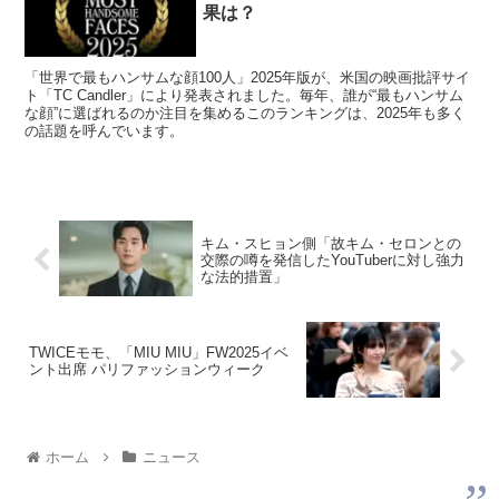
果は？
「世界で最もハンサムな顔100人」2025年版が、米国の映画批評サイ
ト「TC Candler」により発表されました。毎年、誰が“最もハンサム
な顔”に選ばれるのか注目を集めるこのランキングは、2025年も多く
の話題を呼んでいます。
キム・スヒョン側「故キム・セロンとの
交際の噂を発信したYouTuberに対し強力
な法的措置」
TWICEモモ、「MIU MIU」FW2025イベ
ント出席 パリファッションウィーク
ホーム
ニュース