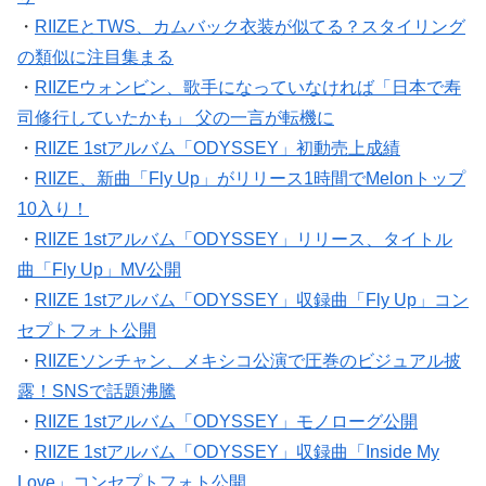
・
RIIZEとTWS、カムバック衣装が似てる？スタイリング
の類似に注目集まる
・
RIIZEウォンビン、歌手になっていなければ「日本で寿
司修行していたかも」 父の一言が転機に
・
RIIZE 1stアルバム「ODYSSEY」初動売上成績
・
RIIZE、新曲「Fly Up」がリリース1時間でMelonトップ
10入り！
・
RIIZE 1stアルバム「ODYSSEY」リリース、タイトル
曲「Fly Up」MV公開
・
RIIZE 1stアルバム「ODYSSEY」収録曲「Fly Up」コン
セプトフォト公開
・
RIIZEソンチャン、メキシコ公演で圧巻のビジュアル披
露！SNSで話題沸騰
・
RIIZE 1stアルバム「ODYSSEY」モノローグ公開
・
RIIZE 1stアルバム「ODYSSEY」収録曲「Inside My
Love」コンセプトフォト公開