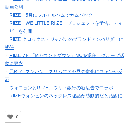
動画公開
・
RIIZE、5月にフルアルバムでカムバック
・
RIIZE「WE LITTLE RIIZE」プロジェクトを予告、ティ
ーザーを公開
・
RIIZE クロックス・ジャパンのブランドアンバサダーに
就任
・
RIIZEソヒ「Mカウントダウン」MCを退任、グループ活
動に専念
・
元RIIZEスンハン、スリムに？外見の変化にファンが反
応
・
ウォニョンとRIIZE、ウリィ銀行の新広告でコラボ
・
RIIZEウォンビンのネックレス秘話が感動的だと話題に
0