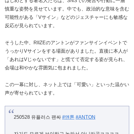
はじめとする著名人たちは、SNSでの発言や行動に一層
慎重な姿勢を見せています。中でも、政治的な意味を含む
可能性がある「Vサイン」などのジェスチャーにも敏感な
反応が見られています。
そうした中、RIIZEのアントンがファンサインイベントで
うっかりVサインをする場面がありました。直後に本人が
「あれはVじゃないです」と慌てて否定する姿が見られ、
会場は和やかな雰囲気に包まれました。
この一幕に対し、ネット上では「可愛い」といった温かい
声が寄せられています。
250528 유플러스 팬싸
#앤톤
#ANTON
자기도 모르게 브이하고 놀라서 아니라곸ㅋㅋㅋㅋ