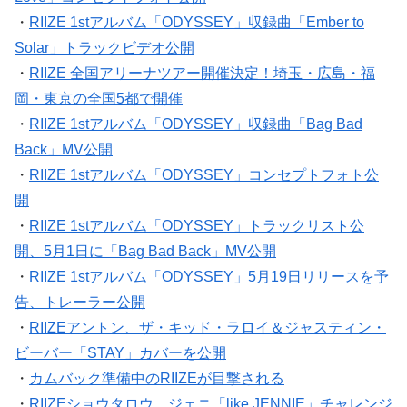
・
RIIZE 1stアルバム「ODYSSEY」収録曲「Ember to
Solar」トラックビデオ公開
・
RIIZE 全国アリーナツアー開催決定！埼玉・広島・福
岡・東京の全国5都で開催
・
RIIZE 1stアルバム「ODYSSEY」収録曲「Bag Bad
Back」MV公開
・
RIIZE 1stアルバム「ODYSSEY」コンセプトフォト公
開
・
RIIZE 1stアルバム「ODYSSEY」トラックリスト公
開、5月1日に「Bag Bad Back」MV公開
・
RIIZE 1stアルバム「ODYSSEY」5月19日リリースを予
告、トレーラー公開
・
RIIZEアントン、ザ・キッド・ラロイ＆ジャスティン・
ビーバー「STAY」カバーを公開
・
カムバック準備中のRIIZEが目撃される
・
RIIZEショウタロウ、ジェニ「like JENNIE」チャレンジ