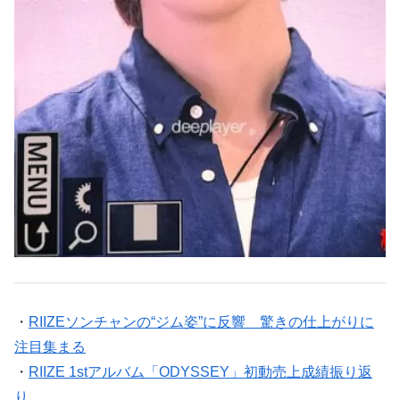
・
RIIZEソンチャンの“ジム姿”に反響 驚きの仕上がりに
注目集まる
・
RIIZE 1stアルバム「ODYSSEY」初動売上成績振り返
り