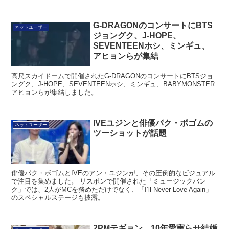
G-DRAGONのコンサートにBTS
ネットユーザー
ジョングク、J-HOPE、
SEVENTEENホシ、ミンギュ、
アヒョンらが集結
高尺スカイドームで開催されたG-DRAGONのコンサートにBTSジョ
ングク、J-HOPE、SEVENTEENホシ、ミンギュ、BABYMONSTER
アヒョンらが集結しました。
IVEユジンと俳優パク・ボゴムの
ネットユーザー
ツーショットが話題
俳優パク・ボゴムとIVEのアン・ユジンが、その圧倒的なビジュアル
で注目を集めました。 リスボンで開催された「ミュージックバン
ク」では、2人がMCを務めただけでなく、「I’ll Never Love Again」
のスペシャルステージも披露。
2PMテギョン、10年愛実らせ結婚