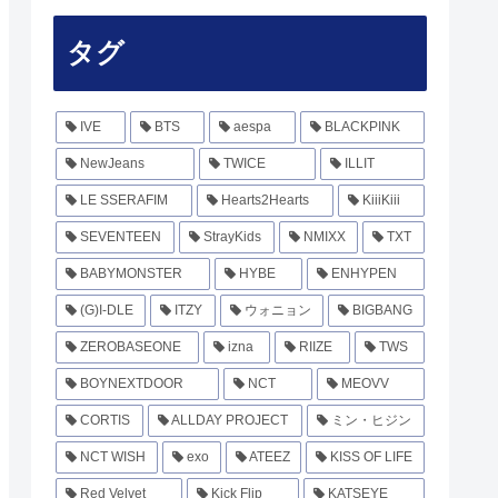
タグ
IVE
BTS
aespa
BLACKPINK
NewJeans
TWICE
ILLIT
LE SSERAFIM
Hearts2Hearts
KiiiKiii
SEVENTEEN
StrayKids
NMIXX
TXT
BABYMONSTER
HYBE
ENHYPEN
(G)I-DLE
ITZY
ウォニョン
BIGBANG
ZEROBASEONE
izna
RIIZE
TWS
BOYNEXTDOOR
NCT
MEOVV
CORTIS
ALLDAY PROJECT
ミン・ヒジン
NCT WISH
exo
ATEEZ
KISS OF LIFE
Red Velvet
Kick Flip
KATSEYE