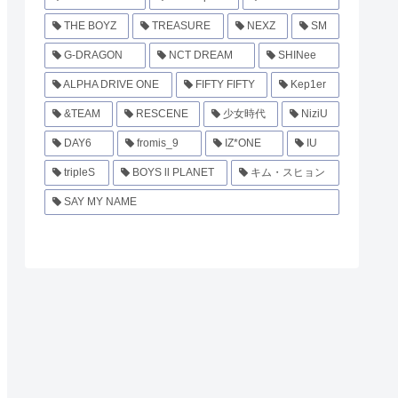
THE BOYZ
TREASURE
NEXZ
SM
G-DRAGON
NCT DREAM
SHINee
ALPHA DRIVE ONE
FIFTY FIFTY
Kep1er
&TEAM
RESCENE
少女時代
NiziU
DAY6
fromis_9
IZ*ONE
IU
tripleS
BOYS ll PLANET
キム・スヒョン
SAY MY NAME