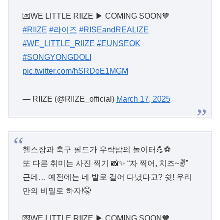
💌WE LITTLE RIIZE ▶ COMING SOON🧡
#RIIZE
#라이즈
#RISEandREALIZE
#WE_LITTLE_RIIZE
#EUNSEOK
#SONGYONGDOLI
pic.twitter.com/hSRDoE1MGM
— RIIZE (@RIIZE_official)
March 17, 2025
헬스장과 축구 필드가 우락밤의 놀이터💪⚽
또 다른 취미는 사진 찍기 📸✨ “자 찍어, 치즈~✌”
근데… 예전에는 네 발로 걸어 다녔다고? 쉿! 우리
만의 비밀로 하자!🤫
💌WE LITTLE RIIZE ▶ COMING SOON🧡