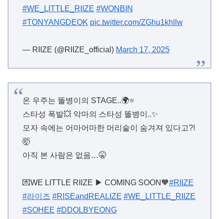
#WE_LITTLE_RIIZE
#WONBIN
#TONYANGDEOK
pic.twitter.com/ZGhu1khllw
— RIIZE (@RIIZE_official)
March 17, 2025
온 우주는 똘병이의 STAGE..🌍⭐
스타성 폭발💥 악마의 스타성 똘병이..✨
모자 속에는 어마어마한 머리숱이 숨겨져 있다고?!
🤯
아직 본 사람은 없음…🤫
💌WE LITTLE RIIZE ▶ COMING SOON🧡
#RIIZE
#라이즈
#RISEandREALIZE
#WE_LITTLE_RIIZE
#SOHEE
#DDOLBYEONG