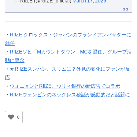
— RIIZE (@RIIZE_official)
March 17, 2025
・
RIIZE クロックス・ジャパンのブランドアンバサダーに
就任
・
RIIZEソヒ「Mカウントダウン」MCを退任、グループ活
動に専念
・
元RIIZEスンハン、スリムに？外見の変化にファンが反
応
・
ウォニョンとRIIZE、ウリィ銀行の新広告でコラボ
・
RIIZEウォンビンのネックレス秘話が感動的だと話題に
0