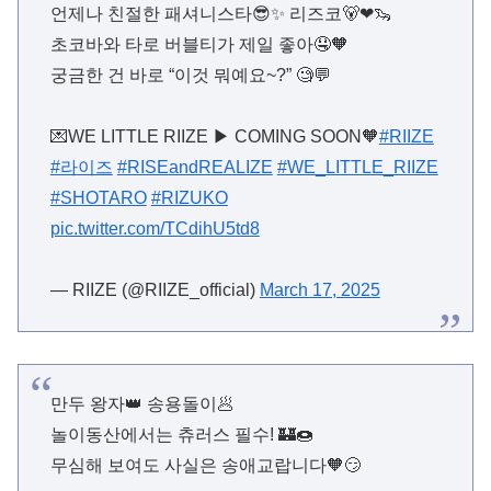
언제나 친절한 패셔니스타😎✨ 리즈코🐻❤🦦
초코바와 타로 버블티가 제일 좋아🤤🧡
궁금한 건 바로 “이것 뭐예요~?” 🧐💬
💌WE LITTLE RIIZE ▶ COMING SOON🧡
#RIIZE
#라이즈
#RISEandREALIZE
#WE_LITTLE_RIIZE
#SHOTARO
#RIZUKO
pic.twitter.com/TCdihU5td8
— RIIZE (@RIIZE_official)
March 17, 2025
만두 왕자👑 송용돌이🥟
놀이동산에서는 츄러스 필수! 🏰🍩
무심해 보여도 사실은 송애교랍니다🧡😏