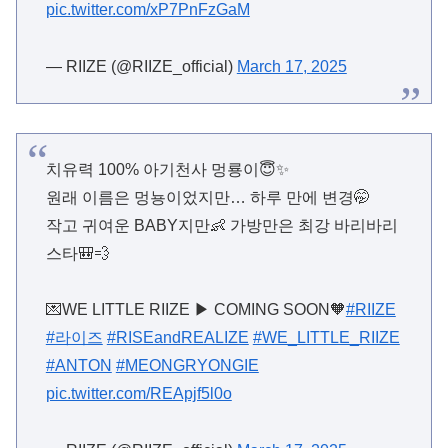
pic.twitter.com/xP7PnFzGaM
— RIIZE (@RIIZE_official)
March 17, 2025
치유력 100% 아기천사 멍룡이😇✨
원래 이름은 멍뇽이었지만… 하루 만에 변경🤭
작고 귀여운 BABY지만👶 가방만은 최강 바리바리
스타🎒💨
💌WE LITTLE RIIZE ▶ COMING SOON🧡
#RIIZE
#라이즈
#RISEandREALIZE
#WE_LITTLE_RIIZE
#ANTON
#MEONGRYONGIE
pic.twitter.com/REApjf5l0o