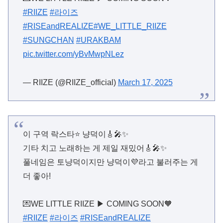
#RIIZE
#라이즈
#RISEandREALIZE
#WE_LITTLE_RIIZE
#SUNGCHAN
#URAKBAM
pic.twitter.com/yBvMwpNLez
— RIIZE (@RIIZE_official)
March 17, 2025
이 구역 락스타⭐ 냥덕이🎸🎤✨
기타 치고 노래하는 게 제일 재밌어🎸🎤✨
풀네임은 토냥덕이지만 냥덕이💜라고 불러주는 게
더 좋아!
💌WE LITTLE RIIZE ▶ COMING SOON🧡
#RIIZE
#라이즈
#RISEandREALIZE