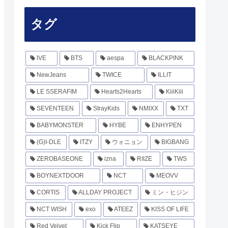
タグ
IVE
BTS
aespa
BLACKPINK
NewJeans
TWICE
ILLIT
LE SSERAFIM
Hearts2Hearts
KiiiKiii
SEVENTEEN
StrayKids
NMIXX
TXT
BABYMONSTER
HYBE
ENHYPEN
(G)I-DLE
ITZY
ウォニョン
BIGBANG
ZEROBASEONE
izna
RIIZE
TWS
BOYNEXTDOOR
NCT
MEOVV
CORTIS
ALLDAY PROJECT
ミン・ヒジン
NCT WISH
exo
ATEEZ
KISS OF LIFE
Red Velvet
Kick Flip
KATSEYE