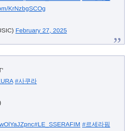
.com/KrNzbgSCOg
SIC)
February 27, 2025
'
KURA
#사쿠라
)
o/wOlYaJZpnc
#LE_SSERAFIM
#르세라핌