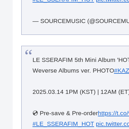
#LE_SSERAFIM_HOT
pic.twitte
— SOURCEMUSIC (@SOURCEMU
LE SSERAFIM 5th Mini Album 'HOT
Weverse Albums ver. PHOTO
#KA
2025.03.14 1PM (KST) | 12AM (ET
💿 Pre-save & Pre-order
https://t.c