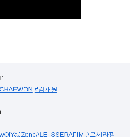
'
MCHAEWON
#김채원
)
o/wOlYaJZpnc
#LE_SSERAFIM
#르세라핌