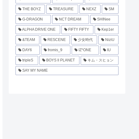
THE BOYZ
TREASURE
NEXZ
SM
G-DRAGON
NCT DREAM
SHINee
ALPHA DRIVE ONE
FIFTY FIFTY
Kep1er
&TEAM
RESCENE
少女時代
NiziU
DAY6
fromis_9
IZ*ONE
IU
tripleS
BOYS ll PLANET
キム・スヒョン
SAY MY NAME