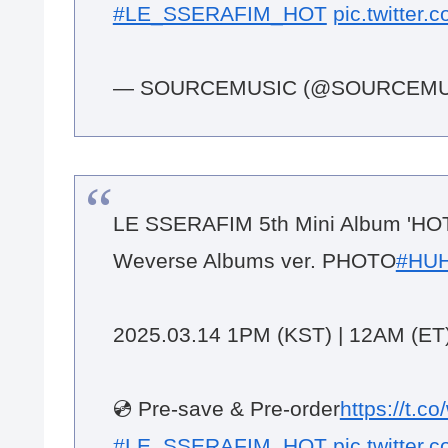
#LE_SSERAFIM_HOT
pic.twitter
— SOURCEMUSIC (@SOURCEMU
LE SSERAFIM 5th Mini Album 'HOT
Weverse Albums ver. PHOTO
#HU
2025.03.14 1PM (KST) | 12AM (ET
💿 Pre-save & Pre-order
https://t.c