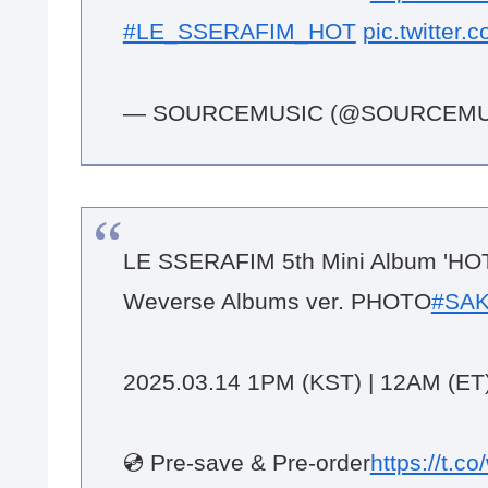
#LE_SSERAFIM_HOT
pic.twitter
— SOURCEMUSIC (@SOURCEMU
LE SSERAFIM 5th Mini Album 'HOT
Weverse Albums ver. PHOTO
#SA
2025.03.14 1PM (KST) | 12AM (ET
💿 Pre-save & Pre-order
https://t.c