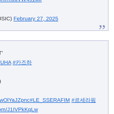
r.com/mJdVW4s1wk
SIC)
February 27, 2025
'
ZUHA
#카즈하
)
o/wOlYaJZpnc
#LE_SSERAFIM
#르세라핌