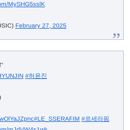
.com/MySHG5sslK
SIC)
February 27, 2025
'
HYUNJIN
#허윤진
)
o/wOlYaJZpnc
#LE_SSERAFIM
#르세라핌