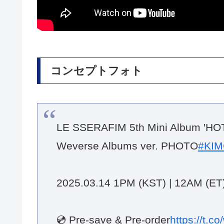
コンセプトフォト
LE SSERAFIM 5th Mini Album 'HOT
Weverse Albums ver. PHOTO
#KI
2025.03.14 1PM (KST) | 12AM (ET
💿 Pre-save & Pre-order
https://t.c