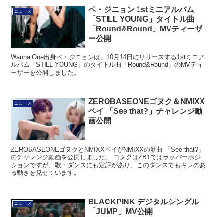
ペ・ジニョン 1stミニアルバム
ニュース
「STILL YOUNG」タイトル曲
「Round&Round」MVティーザ
ー公開
Wanna One出身ペ・ジニョンは、10月14日にリリースする1stミニア
ルバム「STILL YOUNG」のタイトル曲「Round&Round」のMVティ
ーザーを公開しました。
ZEROBASEONEゴヌク＆NMIXX
ニュース
ベイ 「See that?」チャレンジ動
画公開
ZEROBASEONEゴヌクとNMIXXベイがNMIXXの新曲 「See that?」
のチャレンジ動画を公開しました。 ゴヌクはZB1ではラッパーポジ
ションですが、歌・ダンスにも定評があり、このダンスでもキレのあ
る動きを見せています。
BLACKPINK デジタルシングル
ニュース
「JUMP」MV公開