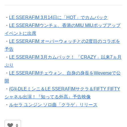
・
LE SSERAFIM 3月14日に「HOT」でカムバック
・
LE SSERAFIMウンチェ、香港のMIU MIUポップアップ
イベントに出席
・
LE SSERAFIM オーバーウォッチとの2度目のコラボを
予告
・
LE SSERAFIM 3月カムバック！ 「CRAZY」以来7ヵ月
ぶり
・
LE SSERAFIMチェウォン、自身の身長をWeverseで公
開
・
(G)I-DLEミンニ＆LE SSERAFIMサクラ＆FIFTY FIFTY
シャネル出演！『知ってる外高』予告映像
・
ルセラ ユンジン ソロ曲「クラゲ」リリース
0