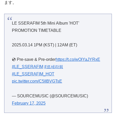
ます。
LE SSERAFIM 5th Mini Album 'HOT'
PROMOTION TIMETABLE
2025.03.14 1PM (KST) | 12AM (ET)
💿 Pre-save & Pre-order
https://t.co/wOlYaJYRxE
#LE_SSERAFIM
#르세라핌
#LE_SSERAFIM_HOT
pic.twitter.com/C5IIBVGTsE
— SOURCEMUSIC (@SOURCEMUSIC)
February 17, 2025