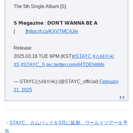
The 5th Single Album [S]
𝗦 𝗠𝗮𝗴𝗮𝘇𝗶𝗻𝗲 : 𝗗𝗢𝗡'𝗧 𝗪𝗔𝗡𝗡𝗔 𝗕𝗘 𝗔
[⠀⠀⠀]
https://t.co/KXVTMC4Jie
Release
2025.03.18 TUE 6PM (KST)
#STAYC
#스테이씨
#S
#STAYC_S
pic.twitter.com/44TDENtiMs
— STAYC(스테이씨) (@STAYC_official)
February
21, 2025
・
STAYC、カムバックを3月に延期、ワールドツアーを予
告