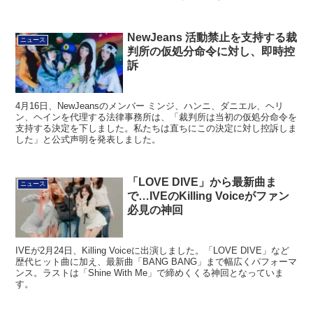
NewJeans 活動禁止を支持する裁
ニュース
判所の仮処分命令に対し、即時控
訴
4月16日、NewJeansのメンバー ミンジ、ハンニ、ダニエル、ヘリ
ン、ヘインを代理する法律事務所は、「裁判所は当初の仮処分命令を
支持する決定を下しました。私たちは直ちにこの決定に対し控訴しま
した」と公式声明を発表しました。
「LOVE DIVE」から最新曲ま
ニュース
で…IVEのKilling Voiceがファン
必見の神回
IVEが2月24日、Killing Voiceに出演しました。「LOVE DIVE」など
歴代ヒット曲に加え、最新曲「BANG BANG」まで幅広くパフォーマ
ンス。ラストは「Shine With Me」で締めくくる神回となっていま
す。