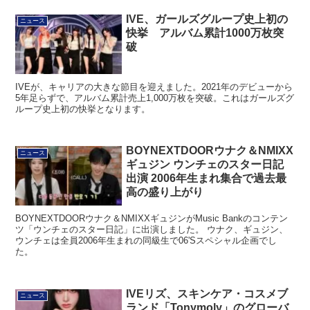
IVE、ガールズグループ史上初の
ニュース
快挙 アルバム累計1000万枚突
破
IVEが、キャリアの大きな節目を迎えました。2021年のデビューから
5年足らずで、アルバム累計売上1,000万枚を突破。これはガールズグ
ループ史上初の快挙となります。
BOYNEXTDOORウナク＆NMIXX
ニュース
ギュジン ウンチェのスター日記
出演 2006年生まれ集合で過去最
高の盛り上がり
BOYNEXTDOORウナク＆NMIXXギュジンがMusic Bankのコンテン
ツ「ウンチェのスター日記」に出演しました。 ウナク、ギュジン、
ウンチェは全員2006年生まれの同級生で06'Sスペシャル企画でし
た。
IVEリズ、スキンケア・コスメブ
ニュース
ランド「Tonymoly」のグローバ