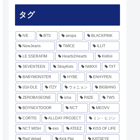
タグ
IVE
BTS
aespa
BLACKPINK
NewJeans
TWICE
ILLIT
LE SSERAFIM
Hearts2Hearts
KiiiKiii
SEVENTEEN
StrayKids
NMIXX
TXT
BABYMONSTER
HYBE
ENHYPEN
(G)I-DLE
ITZY
ウォニョン
BIGBANG
ZEROBASEONE
izna
RIIZE
TWS
BOYNEXTDOOR
NCT
MEOVV
CORTIS
ALLDAY PROJECT
ミン・ヒジン
NCT WISH
exo
ATEEZ
KISS OF LIFE
Red Velvet
Kick Flip
KATSEYE