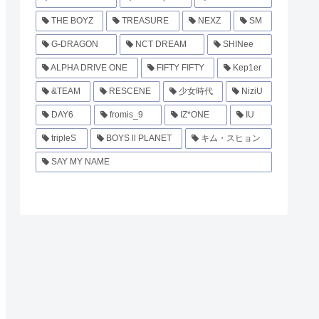
THE BOYZ
TREASURE
NEXZ
SM
G-DRAGON
NCT DREAM
SHINee
ALPHA DRIVE ONE
FIFTY FIFTY
Kep1er
&TEAM
RESCENE
少女時代
NiziU
DAY6
fromis_9
IZ*ONE
IU
tripleS
BOYS ll PLANET
キム・スヒョン
SAY MY NAME