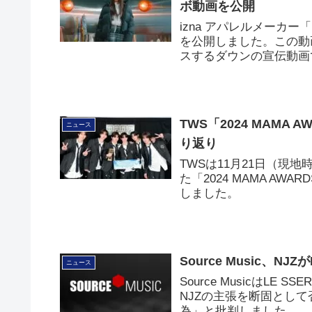
ボ動画を公開
izna アパレルメーカー「N
を公開しました。この動画は「
スするダウンの宣伝動画
TWS「2024 MAM
ニュース
り返り
TWSは11月21日（現
た「2024 MAMA AWAR
しました。
Source Music、N
ニュース
Source MusicはL
NJZの主張を断固とし
為」と批判しました。