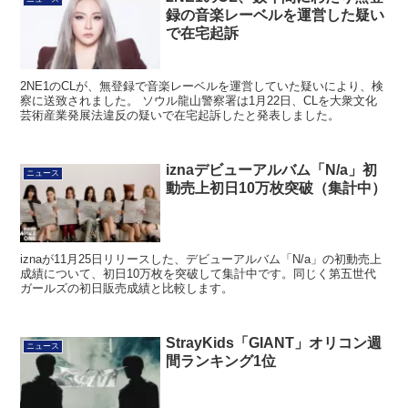
録の音楽レーベルを運営した疑い
で在宅起訴
2NE1のCLが、無登録で音楽レーベルを運営していた疑いにより、検
察に送致されました。 ソウル龍山警察署は1月22日、CLを大衆文化
芸術産業発展法違反の疑いで在宅起訴したと発表しました。
iznaデビューアルバム「N/a」初
ニュース
動売上初日10万枚突破（集計中）
iznaが11月25日リリースした、デビューアルバム「N/a」の初動売上
成績について、初日10万枚を突破して集計中です。同じく第五世代
ガールズの初日販売成績と比較します。
StrayKids「GIANT」オリコン週
ニュース
間ランキング1位