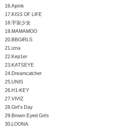
16.Apink
17.KISS OF LIFE
18.宇宙少女
19.MAMAMOO
20.BBGIRLS
21.izna
22.Kep1er
23.KATSEYE
24.Dreamcatcher
25.UNIS
26.H1-KEY
27.VIVIZ
28.Girl’s Day
29.Brown Eyed Girls
30.LOONA