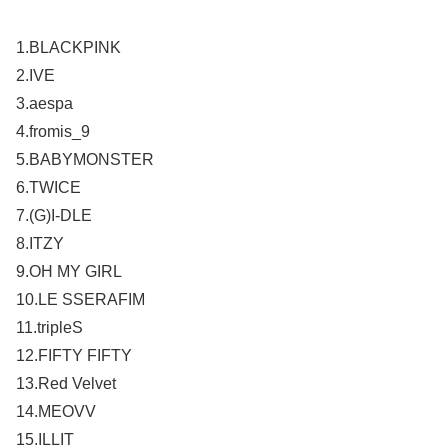
1.BLACKPINK
2.IVE
3.aespa
4.fromis_9
5.BABYMONSTER
6.TWICE
7.(G)I-DLE
8.ITZY
9.OH MY GIRL
10.LE SSERAFIM
11.tripleS
12.FIFTY FIFTY
13.Red Velvet
14.MEOVV
15.ILLIT