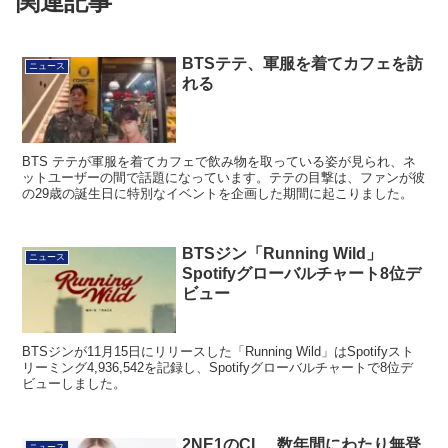
関連記事
BTSテテ、軍服を着てカフェを訪
ニュース
れる
BTS テテが軍服を着てカフェで飲み物を取っている姿が見られ、ネ
ットユーザーの間で話題になっています。テテの目撃は、ファンが彼
の29歳の誕生日に特別なイベントを企画した期間に起こりました。
BTSジン「Running Wild」
ニュース
Spotifyグローバルチャート8位デ
ビュー
BTSジンが11月15日にリリースした「Running Wild」はSpotifyスト
リーミング4,936,542を記録し、Spotifyグローバルチャートで8位デ
ビューしました。
2NE1のCL、数年間にわたり無登
ニュース