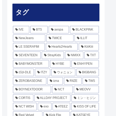
タグ
IVE
BTS
aespa
BLACKPINK
NewJeans
TWICE
ILLIT
LE SSERAFIM
Hearts2Hearts
KiiiKiii
SEVENTEEN
StrayKids
NMIXX
TXT
BABYMONSTER
HYBE
ENHYPEN
(G)I-DLE
ITZY
ウォニョン
BIGBANG
ZEROBASEONE
izna
RIIZE
TWS
BOYNEXTDOOR
NCT
MEOVV
CORTIS
ALLDAY PROJECT
ミン・ヒジン
NCT WISH
exo
ATEEZ
KISS OF LIFE
Red Velvet
Kick Flip
KATSEYE