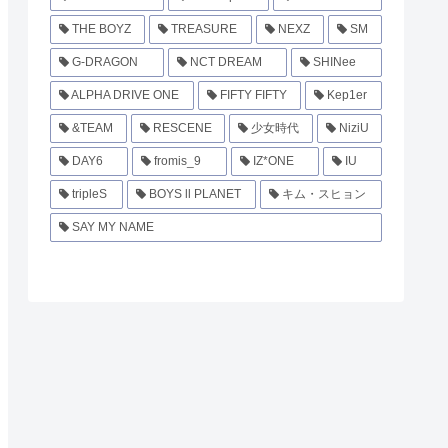
THE BOYZ
TREASURE
NEXZ
SM
G-DRAGON
NCT DREAM
SHINee
ALPHA DRIVE ONE
FIFTY FIFTY
Kep1er
&TEAM
RESCENE
少女時代
NiziU
DAY6
fromis_9
IZ*ONE
IU
tripleS
BOYS ll PLANET
キム・スヒョン
SAY MY NAME