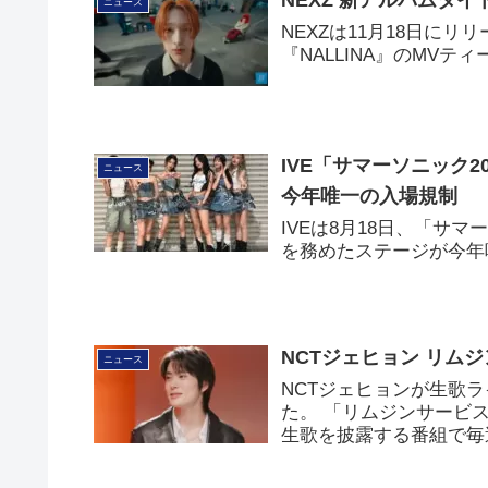
NEXZ 新アルバムタイ
ニュース
NEXZは11月18日にリ
『NALLINA』のMVテ
IVE「サマーソニック2
ニュース
今年唯一の入場規制
IVEは8月18日、「サマ
を務めたステージが今年
NCTジェヒョン リム
ニュース
NCTジェヒョンが生歌
た。 「リムジンサービ
生歌を披露する番組で毎