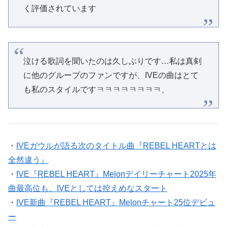
く評価されています
泣ける歌詞を聞いたのは久しぶりです…私は真剣
に他のグループのファンですが、IVEの曲はとて
も私のスタイルですㅋㅋㅋㅋㅋㅋㅋㅋ、
・
IVEガウルが語る次のタイトル曲『REBEL HEARTとは
全然違う』
・
IVE『REBEL HEART』Melonデイリーチャート2025年
曲最高位も、IVEとしては控えめなスタート
・
IVE新曲『REBEL HEART』Melonチャート25位デビュ
ー