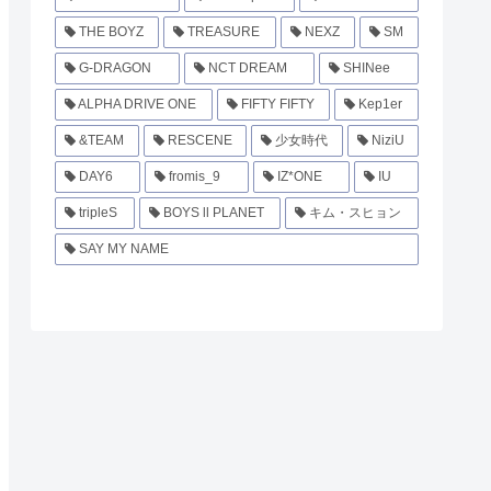
THE BOYZ
TREASURE
NEXZ
SM
G-DRAGON
NCT DREAM
SHINee
ALPHA DRIVE ONE
FIFTY FIFTY
Kep1er
&TEAM
RESCENE
少女時代
NiziU
DAY6
fromis_9
IZ*ONE
IU
tripleS
BOYS ll PLANET
キム・スヒョン
SAY MY NAME