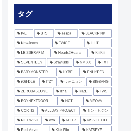
タグ
IVE
BTS
aespa
BLACKPINK
NewJeans
TWICE
ILLIT
LE SSERAFIM
Hearts2Hearts
KiiiKiii
SEVENTEEN
StrayKids
NMIXX
TXT
BABYMONSTER
HYBE
ENHYPEN
(G)I-DLE
ITZY
ウォニョン
BIGBANG
ZEROBASEONE
izna
RIIZE
TWS
BOYNEXTDOOR
NCT
MEOVV
CORTIS
ALLDAY PROJECT
ミン・ヒジン
NCT WISH
exo
ATEEZ
KISS OF LIFE
Red Velvet
Kick Flip
KATSEYE