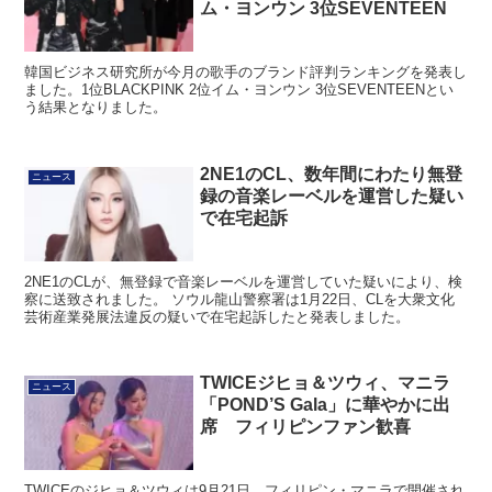
ム・ヨンウン 3位SEVENTEEN
韓国ビジネス研究所が今月の歌手のブランド評判ランキングを発表し
ました。1位BLACKPINK 2位イム・ヨンウン 3位SEVENTEENとい
う結果となりました。
2NE1のCL、数年間にわたり無登
ニュース
録の音楽レーベルを運営した疑い
で在宅起訴
2NE1のCLが、無登録で音楽レーベルを運営していた疑いにより、検
察に送致されました。 ソウル龍山警察署は1月22日、CLを大衆文化
芸術産業発展法違反の疑いで在宅起訴したと発表しました。
TWICEジヒョ＆ツウィ、マニラ
ニュース
「POND’S Gala」に華やかに出
席 フィリピンファン歓喜
TWICEのジヒョ＆ツウィは9月21日、フィリピン・マニラで開催され