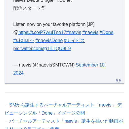
nævis Debut Single 【Done】
配信スタート💛
Listen now on your favorite platform [JP]
🎧
https://t.co/P7wuITno17
#nævis
#naevis
#Done
#나이비스
#naevisDone
#ナイビス
pic.twitter.com/fg1BTQU9E9
— nævis (@naevisSMTOWN)
September 10,
2024
・
SMから誕生するバーチャルアーティスト「nævis」 デ
ビューシングル「Done」イメージ公開
・
バーチャルアーティスト「nævis」誕生を描いた動画が