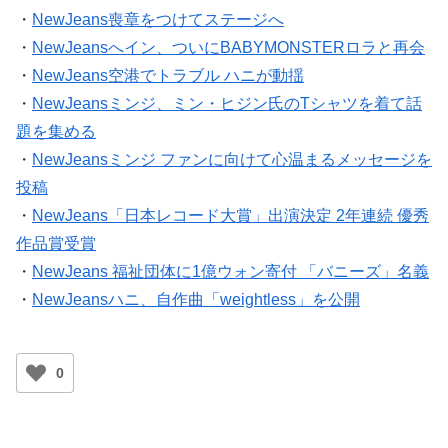
・
NewJeans喪章をつけてステージへ
・
NewJeansへイン、ついにBABYMONSTERロラと再会
・
NewJeans空港でトラブル ハニが動揺
・
NewJeansミンジ、ミン・ヒジン氏のTシャツを着て話
題を集める
・
NewJeansミンジ ファンに向けて心温まるメッセージを
投稿
・
NewJeans「日本レコード大賞」出演決定 2年連続 優秀
作品賞受賞
・
NewJeans 福祉団体に1億ウォン寄付 「バニーズ」名義
・
NewJeansハニ、自作曲「weightless」を公開
0