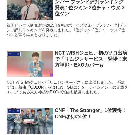
ンバー ブランド評判ランキング
発表 1位ジミン 2位チャ・ウヌ 3
位ジン
韓国ビジネス研究所が2025年9月のボーイズグループメンバー別ブラ
ンド評判ランキングを発表しました。1位ジミン 2位チャ・ウヌ 3位
ジンと言う結果となりました。
NCT WISHジェヒ、初のソロ出演
ニュース
で「リムジンサービス」登場！東
方神起・EXOカバーも
NCT WISHのジェヒが「リムジンサービス」に出演しました。 番組
では、新曲「COLOR」をはじめ、SMエンターテインメントの先輩グ
ループである東方神起やEXOの楽曲も披露しました。
ONF「The Stranger」1位獲得！
ニュース
ONFは初の1位！