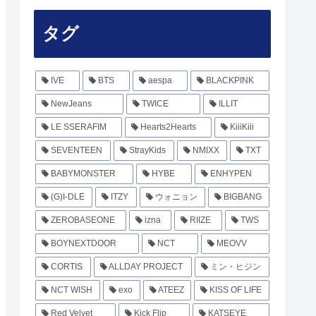
タグ
IVE
BTS
aespa
BLACKPINK
NewJeans
TWICE
ILLIT
LE SSERAFIM
Hearts2Hearts
KiiiKiii
SEVENTEEN
StrayKids
NMIXX
TXT
BABYMONSTER
HYBE
ENHYPEN
(G)I-DLE
ITZY
ウォニョン
BIGBANG
ZEROBASEONE
izna
RIIZE
TWS
BOYNEXTDOOR
NCT
MEOVV
CORTIS
ALLDAY PROJECT
ミン・ヒジン
NCT WISH
exo
ATEEZ
KISS OF LIFE
Red Velvet
Kick Flip
KATSEYE