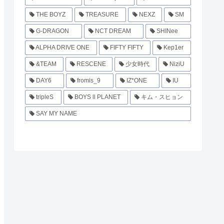
THE BOYZ
TREASURE
NEXZ
SM
G-DRAGON
NCT DREAM
SHINee
ALPHA DRIVE ONE
FIFTY FIFTY
Kep1er
&TEAM
RESCENE
少女時代
NiziU
DAY6
fromis_9
IZ*ONE
IU
tripleS
BOYS ll PLANET
キム・スヒョン
SAY MY NAME