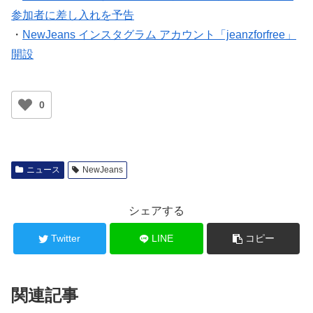
参加者に差し入れを予告
・
NewJeans インスタグラム アカウント「jeanzforfree」
開設
0
ニュース
NewJeans
シェアする
Twitter
LINE
コピー
関連記事