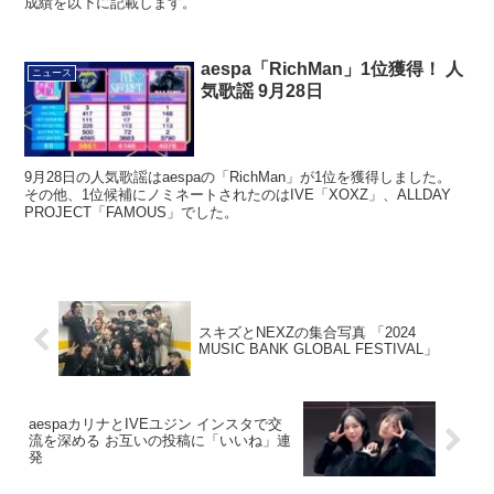
成績を以下に記載します。
aespa「RichMan」1位獲得！ 人
ニュース
気歌謡 9月28日
9月28日の人気歌謡はaespaの「RichMan」が1位を獲得しました。
その他、1位候補にノミネートされたのはIVE「XOXZ」、ALLDAY
PROJECT「FAMOUS」でした。
スキズとNEXZの集合写真 「2024
MUSIC BANK GLOBAL FESTIVAL」
aespaカリナとIVEユジン インスタで交
流を深める お互いの投稿に「いいね」連
発