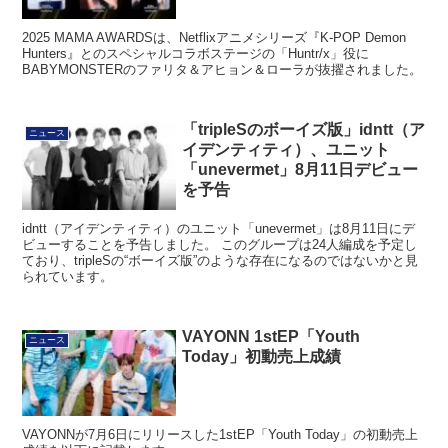
2025 MAMA AWARDSは、Netflixアニメシリーズ『K-POP Demon
Hunters』とのスペシャルコラボステージの「Huntr/x」役に
BABYMONSTERのファリタ＆アヒョン＆ローラが抜擢されました。
「tripleSのボーイズ版」idntt（ア
ニュース
イデンティティ）、ユニット
「unevermet」8月11日デビュー
を予告
idntt（アイデンティティ）のユニット「unevermet」は8月11日にデ
ビューすることを予告しました。 このグループは24人編成を予定し
ており、tripleSの“ボーイズ版”のような存在になるのではないかと見
られています。
VAYONN 1stEP「Youth
ニュース
Today」初動売上成績
VAYONNが7月6日にリリースした1stEP「Youth Today」の初動売上