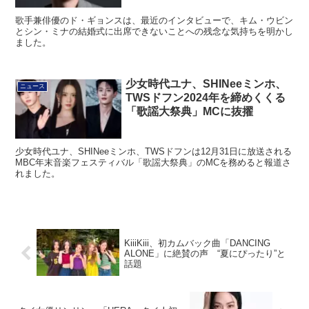
歌手兼俳優のド・ギョンスは、最近のインタビューで、キム・ウビン
とシン・ミナの結婚式に出席できないことへの残念な気持ちを明かし
ました。
少女時代ユナ、SHINeeミンホ、
ニュース
TWSドフン2024年を締めくくる
「歌謡大祭典」MCに抜擢
少女時代ユナ、SHINeeミンホ、TWSドフンは12月31日に放送される
MBC年末音楽フェスティバル「歌謡大祭典」のMCを務めると報道さ
れました。
KiiiKiii、初カムバック曲「DANCING
ALONE」に絶賛の声 “夏にぴったり”と
話題