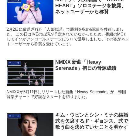
ニュース
HEART』ソロステージを披露、
ネットユーザーから称賛
2月2日に放送された「人気歌謡」で勝利を収め6冠目を獲得しまし
た。 この日はIVEの出演が予定されていなかったため、番組のMCと
してイソがアンコールステージにソロで登場しました。その姿がネッ
トユーザーから称賛を受けています。
NMIXX 新曲「Heavy
ニュース
Serenade」初日の音源成績
NMIXXが5月11日にリリースした新曲「Heavy Serenade」が、韓国
音楽チャートで好調なスタートを切りました。
キム・ウビンとシン・ミナの結婚
ニュース
式を欠席するド・ギョンス、式で
歌う曲を決めていたことを明かす