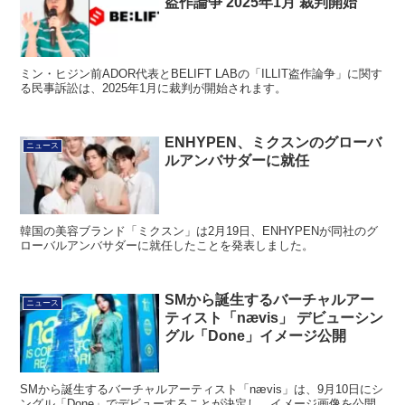
盗作論争 2025年1月 裁判開始
ミン・ヒジン前ADOR代表とBELIFT LABの「ILLIT盗作論争」に関す
る民事訴訟は、2025年1月に裁判が開始されます。
ENHYPEN、ミクスンのグローバ
ニュース
ルアンバサダーに就任
韓国の美容ブランド「ミクスン」は2月19日、ENHYPENが同社のグ
ローバルアンバサダーに就任したことを発表しました。
SMから誕生するバーチャルアー
ニュース
ティスト「nævis」 デビューシン
グル「Done」イメージ公開
SMから誕生するバーチャルアーティスト「nævis」は、9月10日にシ
ングル「Done」でデビューすることが決定し、イメージ画像を公開