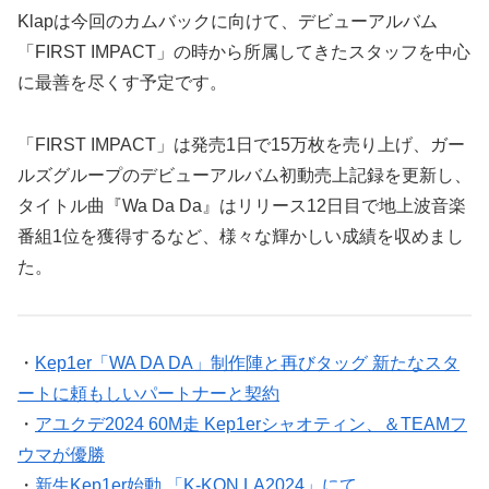
Klapは今回のカムバックに向けて、デビューアルバム
「FIRST IMPACT」の時から所属してきたスタッフを中心
に最善を尽くす予定です。
「FIRST IMPACT」は発売1日で15万枚を売り上げ、ガー
ルズグループのデビューアルバム初動売上記録を更新し、
タイトル曲『Wa Da Da』はリリース12日目で地上波音楽
番組1位を獲得するなど、様々な輝かしい成績を収めまし
た。
・
Kep1er「WA DA DA」制作陣と再びタッグ 新たなスタ
ートに頼もしいパートナーと契約
・
アユクデ2024 60M走 Kep1erシャオティン、＆TEAMフ
ウマが優勝
・
新生Kep1er始動 「K-KON LA2024」にて