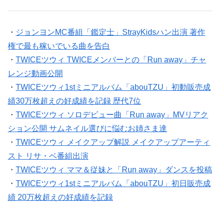
・
ジョンヨンMC番組「鑑定士」StrayKidsハン出演 著作
権で最も稼いでいる曲を告白
・
TWICEツウィ TWICEメンバーとの「Run away」チャ
レンジ動画公開
・
TWICEツウィ1stミニアルバム「abouTZU」初動販売成
績30万枚超えの好成績を記録 歴代7位
・
TWICEツウィ ソロデビュー曲「Run away」MVリアク
ション公開 サムネイル選びに悩むお姉さま達
・
TWICEツウィ メイクアップ解説 メイクアップアーティ
スト リサ・ベ番組出演
・
TWICEツウィ ママ＆従妹と「Run away」ダンスを投稿
・
TWICEツウィ1stミニアルバム「abouTZU」初日販売成
績 20万枚超えの好成績を記録