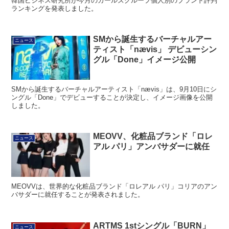
韓国ビジネス研究所が今月のガールズグループ個人別のブランド評判
ランキングを発表しました。
SMから誕生するバーチャルアー
ニュース
ティスト「nævis」 デビューシン
グル「Done」イメージ公開
SMから誕生するバーチャルアーティスト「nævis」は、9月10日にシ
ングル「Done」でデビューすることが決定し、イメージ画像を公開
しました。
MEOVV、化粧品ブランド「ロレ
ニュース
アル パリ」アンバサダーに就任
MEOVVは、世界的な化粧品ブランド「ロレアル パリ」コリアのアン
バサダーに就任することが発表されました。
ARTMS 1stシングル「BURN」
ニュース