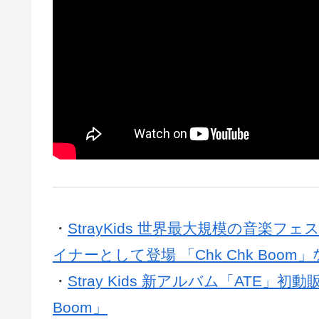
・
StrayKids 世界最大規模の音楽フェス
イナーとして登場 「Chk Chk Boom
・
Stray Kids 新アルバム「ATE」
Boom」