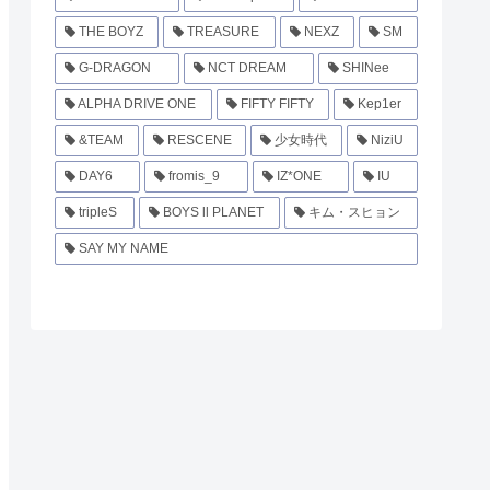
THE BOYZ
TREASURE
NEXZ
SM
G-DRAGON
NCT DREAM
SHINee
ALPHA DRIVE ONE
FIFTY FIFTY
Kep1er
&TEAM
RESCENE
少女時代
NiziU
DAY6
fromis_9
IZ*ONE
IU
tripleS
BOYS ll PLANET
キム・スヒョン
SAY MY NAME