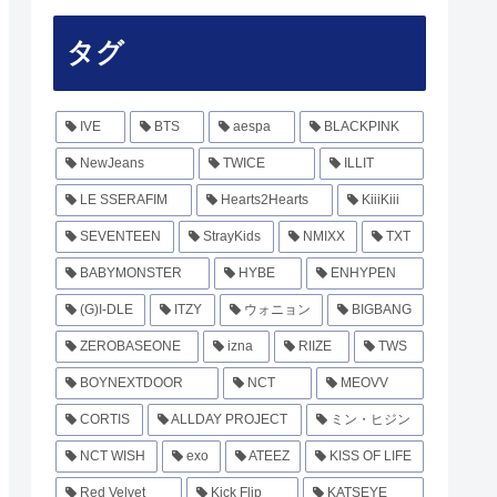
タグ
IVE
BTS
aespa
BLACKPINK
NewJeans
TWICE
ILLIT
LE SSERAFIM
Hearts2Hearts
KiiiKiii
SEVENTEEN
StrayKids
NMIXX
TXT
BABYMONSTER
HYBE
ENHYPEN
(G)I-DLE
ITZY
ウォニョン
BIGBANG
ZEROBASEONE
izna
RIIZE
TWS
BOYNEXTDOOR
NCT
MEOVV
CORTIS
ALLDAY PROJECT
ミン・ヒジン
NCT WISH
exo
ATEEZ
KISS OF LIFE
Red Velvet
Kick Flip
KATSEYE