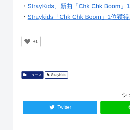
・
StrayKids、新曲「Chk Chk Boom」
・
Straykids「Chk Chk Boom」1
+1
ニュース
StrayKids
シ
Twitter