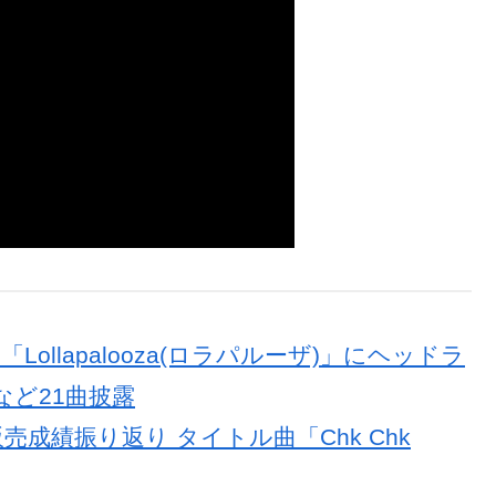
「Lollapalooza(ロラパルーザ)」にヘッドラ
」など21曲披露
初動販売成績振り返り タイトル曲「Chk Chk