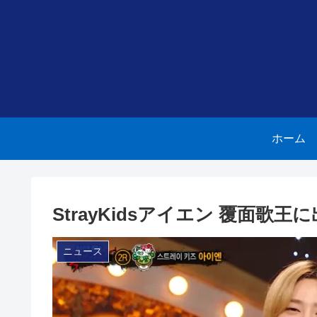
ホーム
StrayKidsアイエン 覆面歌
ニュース