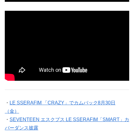
・
LE SSERAFIM 「CRAZY」でカムバック8月30日
（金）
・
SEVENTEEN エスクプス LE SSERAFIM「SMART」カ
バーダンス披露