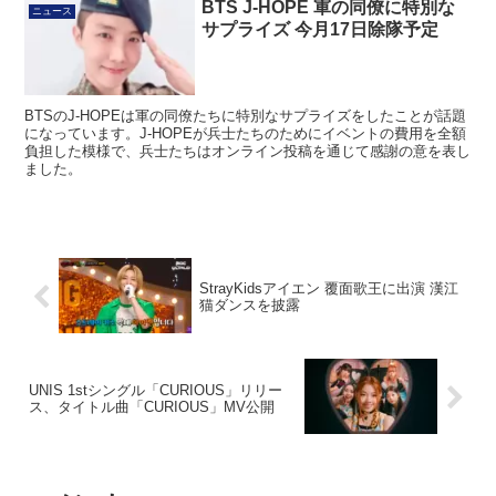
BTS J-HOPE 軍の同僚に特別な
ニュース
サプライズ 今月17日除隊予定
BTSのJ-HOPEは軍の同僚たちに特別なサプライズをしたことが話題
になっています。J-HOPEが兵士たちのためにイベントの費用を全額
負担した模様で、兵士たちはオンライン投稿を通じて感謝の意を表し
ました。
StrayKidsアイエン 覆面歌王に出演 漢江
猫ダンスを披露
UNIS 1stシングル「CURIOUS」リリー
ス、タイトル曲「CURIOUS」MV公開