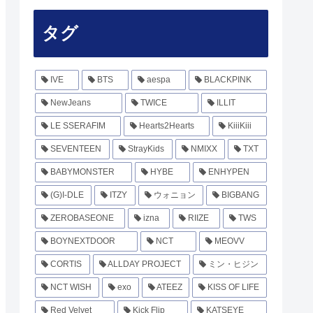
タグ
IVE
BTS
aespa
BLACKPINK
NewJeans
TWICE
ILLIT
LE SSERAFIM
Hearts2Hearts
KiiiKiii
SEVENTEEN
StrayKids
NMIXX
TXT
BABYMONSTER
HYBE
ENHYPEN
(G)I-DLE
ITZY
ウォニョン
BIGBANG
ZEROBASEONE
izna
RIIZE
TWS
BOYNEXTDOOR
NCT
MEOVV
CORTIS
ALLDAY PROJECT
ミン・ヒジン
NCT WISH
exo
ATEEZ
KISS OF LIFE
Red Velvet
Kick Flip
KATSEYE