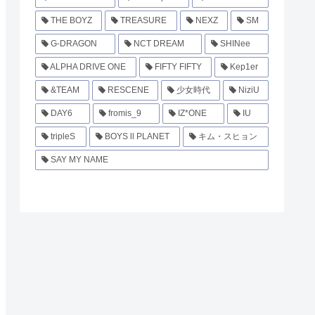
THE BOYZ
TREASURE
NEXZ
SM
G-DRAGON
NCT DREAM
SHINee
ALPHA DRIVE ONE
FIFTY FIFTY
Kep1er
&TEAM
RESCENE
少女時代
NiziU
DAY6
fromis_9
IZ*ONE
IU
tripleS
BOYS ll PLANET
キム・スヒョン
SAY MY NAME