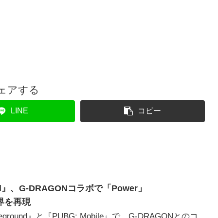
ェアする
LINE
コピー
ound』、G-DRAGONコラボで「Power」
世界を再現
leground』と『PUBG: Mobile』で、G-DRAGONとのコ