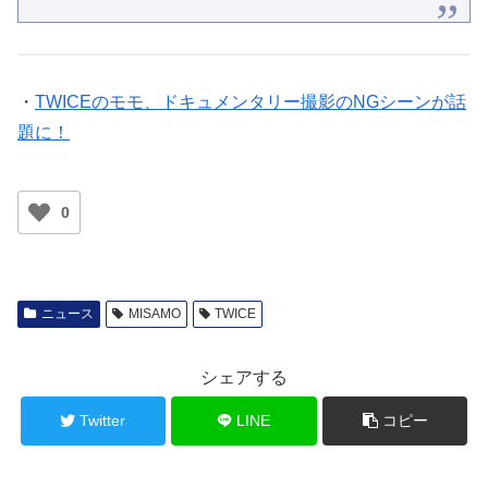
(@JYPETWICE_JAPAN)
January 16, 2025
・
TWICEのモモ、ドキュメンタリー撮影のNGシーンが話
題に！
0
ニュース
MISAMO
TWICE
シェアする
Twitter
LINE
コピー