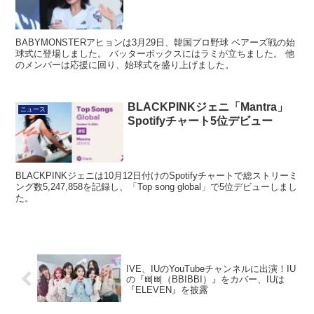
ーズ戦始球式に登場！
BABYMONSTERアヒョンは3月29日、韓国プロ野球 ベアーズ戦の始
球式に登場しました。 バッターボックスにはラミが立ちました。 他
のメンバーは応援に回り、始球式を盛り上げました。
BLACKPINKジェニ「Mantra」
ニュース
Spotifyチャート5位デビュー
BLACKPINKジェニは10月12日付けのSpotifyチャートで総ストリーミ
ング数5,247,858を記録し、「Top song global」で5位デビューしまし
た。
IVE、IUのYouTubeチャンネルに出演！IU
の『삐삐（BBIBBI）』をカバー、IUは
『ELEVEN』を披露