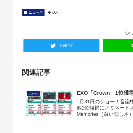
ニュース
I.O.I
シ
Twitter
関連記事
EXO「Crown」1位
ニュース
1月31日のショー！音楽
他1位候補にノミネートされたの
Memories（白い恋し