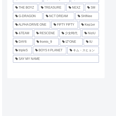
THE BOYZ
TREASURE
NEXZ
SM
G-DRAGON
NCT DREAM
SHINee
ALPHA DRIVE ONE
FIFTY FIFTY
Kep1er
&TEAM
RESCENE
少女時代
NiziU
DAY6
fromis_9
IZ*ONE
IU
tripleS
BOYS ll PLANET
キム・スヒョン
SAY MY NAME