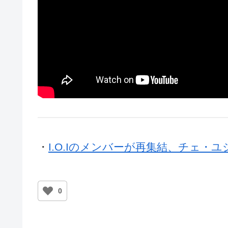
・
I.O.Iのメンバーが再集結、チェ
0