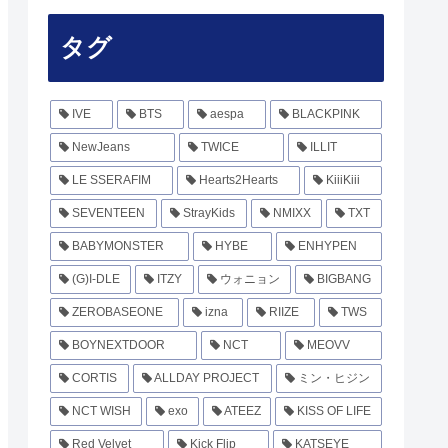
タグ
IVE
BTS
aespa
BLACKPINK
NewJeans
TWICE
ILLIT
LE SSERAFIM
Hearts2Hearts
KiiiKiii
SEVENTEEN
StrayKids
NMIXX
TXT
BABYMONSTER
HYBE
ENHYPEN
(G)I-DLE
ITZY
ウォニョン
BIGBANG
ZEROBASEONE
izna
RIIZE
TWS
BOYNEXTDOOR
NCT
MEOVV
CORTIS
ALLDAY PROJECT
ミン・ヒジン
NCT WISH
exo
ATEEZ
KISS OF LIFE
Red Velvet
Kick Flip
KATSEYE