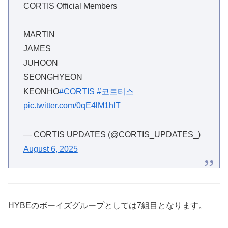
CORTIS Official Members
MARTIN
JAMES
JUHOON
SEONGHYEON
KEONHO
#CORTIS
#코르티스
pic.twitter.com/0qE4lM1hlT
— CORTIS UPDATES (@CORTIS_UPDATES_)
August 6, 2025
HYBEのボーイズグループとしては7組目となります。