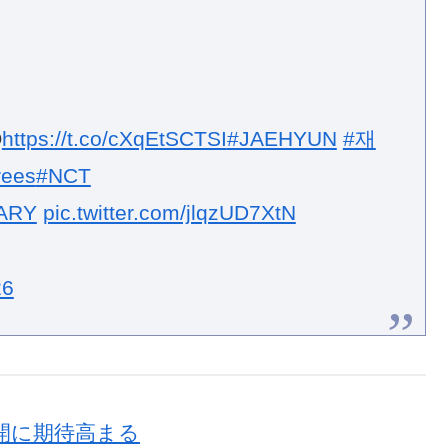
O
https://t.co/cXqEtSCTSI
#JAEHYUN
#재
ees
#NCT
ARY
pic.twitter.com/jlqzUD7XtN
26
開に期待高まる