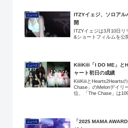
ITZYイェジ、ソロア
ニュース
開
ITZYイェジは3月10
&ショートフィルムを公
KiiiKiii「I DO ME」
ニュース
ャート初日の成績
KiiiKiiiとHearts2H
Chase」のMelonデイ
位、「The Chase」
「2025 MAMA AWAR
ニュース