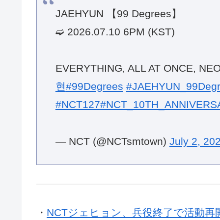
JAEHYUN 【99 Degrees】
➫ 2026.07.10 6PM (KST)
EVERYTHING, ALL AT ONCE, NE
현
#99Degrees
#JAEHYUN_99Degr
#NCT127
#NCT_10TH_ANNIVERS
— NCT (@NCTsmtown)
July 2, 20
・
NCTジェヒョン、兵役終了で活動再