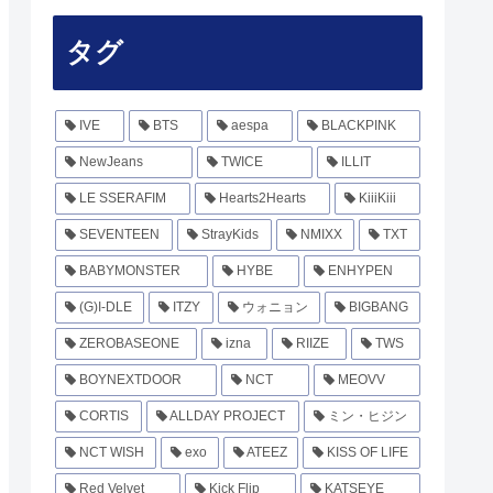
タグ
IVE
BTS
aespa
BLACKPINK
NewJeans
TWICE
ILLIT
LE SSERAFIM
Hearts2Hearts
KiiiKiii
SEVENTEEN
StrayKids
NMIXX
TXT
BABYMONSTER
HYBE
ENHYPEN
(G)I-DLE
ITZY
ウォニョン
BIGBANG
ZEROBASEONE
izna
RIIZE
TWS
BOYNEXTDOOR
NCT
MEOVV
CORTIS
ALLDAY PROJECT
ミン・ヒジン
NCT WISH
exo
ATEEZ
KISS OF LIFE
Red Velvet
Kick Flip
KATSEYE