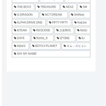
THE BOYZ
TREASURE
NEXZ
SM
G-DRAGON
NCT DREAM
SHINee
ALPHA DRIVE ONE
FIFTY FIFTY
Kep1er
&TEAM
RESCENE
少女時代
NiziU
DAY6
fromis_9
IZ*ONE
IU
tripleS
BOYS ll PLANET
キム・スヒョン
SAY MY NAME