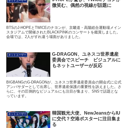
ネットユーザー
微笑む、偶然の視線が話題に
BTSのJ-HOPEとTWICEのナヨンが、京畿道・高陽総合運動場メイン
スタジアムで開催されたBLACKPINKのコンサートを鑑賞しました。
会場では、2人がすれ違う場面がありました。
G-DRAGON、ユネスコ世界遺産
ネットユーザー
委員会でスピーチ ビジュアルに
もネットユーザーが反応
BIGBANGのG-DRAGONが、ユネスコ世界遺産委員会の開会式に公式
アンバサダーとして出席し、世界遺産保護の重要性を訴えました。さ
らに、その圧倒的なビジュアルにも注目が集まり、SNSで話題とな
っています。
韓国観光大使、NewJeansからIU
ネットユーザー
に交代？空港ポスターに注目集ま
る