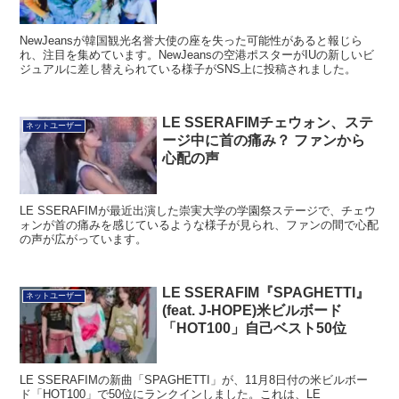
NewJeansが韓国観光名誉大使の座を失った可能性があると報じら
れ、注目を集めています。NewJeansの空港ポスターがIUの新しいビ
ジュアルに差し替えられている様子がSNS上に投稿されました。
LE SSERAFIMチェウォン、ステ
ネットユーザー
ージ中に首の痛み？ ファンから
心配の声
LE SSERAFIMが最近出演した崇実大学の学園祭ステージで、チェウ
ォンが首の痛みを感じているような様子が見られ、ファンの間で心配
の声が広がっています。
LE SSERAFIM『SPAGHETTI』
ネットユーザー
(feat. J-HOPE)米ビルボード
「HOT100」自己ベスト50位
LE SSERAFIMの新曲「SPAGHETTI」が、11月8日付の米ビルボー
ド「HOT100」で50位にランクインしました。これは、LE