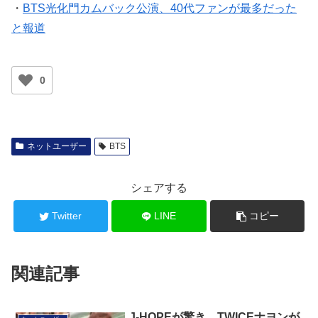
・
BTS光化門カムバック公演、40代ファンが最多だった
と報道
0
ネットユーザー
BTS
シェアする
Twitter
LINE
コピー
関連記事
J-HOPEが驚き、TWICEナヨンが