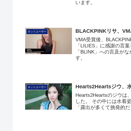
います。
BLACKPINKリサ、
ネットユーザー
VMA受賞後、BLACK
「LILIES」に感謝の言
「BLINK」への言及
す。
Hearts2Heart
ネットユーザー
Hearts2Heartsの
した。 その中には水着
「露出が多くて挑発的だ