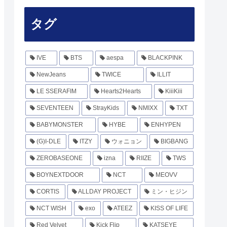
タグ
IVE
BTS
aespa
BLACKPINK
NewJeans
TWICE
ILLIT
LE SSERAFIM
Hearts2Hearts
KiiiKiii
SEVENTEEN
StrayKids
NMIXX
TXT
BABYMONSTER
HYBE
ENHYPEN
(G)I-DLE
ITZY
ウォニョン
BIGBANG
ZEROBASEONE
izna
RIIZE
TWS
BOYNEXTDOOR
NCT
MEOVV
CORTIS
ALLDAY PROJECT
ミン・ヒジン
NCT WISH
exo
ATEEZ
KISS OF LIFE
Red Velvet
Kick Flip
KATSEYE