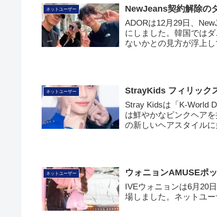
NewJeans契約解除の
ネットユーザー
ADORは12月29日、N
にしました。韓国ではダニエ
ないかとの見方が浮上し
StrayKids フィリ
ネットユーザー
Stray Kidsは「K-Wor
は鮮やかなピンクヘアを
の新しいヘアスタイルに
ウォニョンAMUSEポ
ネットユーザー
IVEウォニョンは6月2
場しました。ネットユー