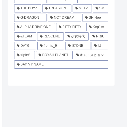
THE BOYZ
TREASURE
NEXZ
SM
G-DRAGON
NCT DREAM
SHINee
ALPHA DRIVE ONE
FIFTY FIFTY
Kep1er
&TEAM
RESCENE
少女時代
NiziU
DAY6
fromis_9
IZ*ONE
IU
tripleS
BOYS ll PLANET
キム・スヒョン
SAY MY NAME