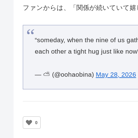
ファンからは、「関係が続いていて嬉
“someday, when the nine of us gath
each other a tight hug just like no
— ⛅️ (@oohaobina)
May 28, 2026
0