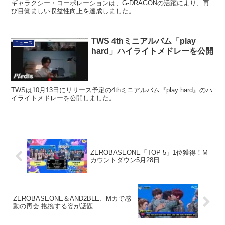
ギャラクシー・コーポレーションは、G-DRAGONの活躍により、再
び目覚ましい収益性向上を達成しました。
TWS 4thミニアルバム「play
ニュース
hard」ハイライトメドレーを公開
TWSは10月13日にリリース予定の4thミニアルバム『play hard』のハ
イライトメドレーを公開しました。
ZEROBASEONE「TOP 5」1位獲得！M
カウントダウン5月28日
ZEROBASEONE＆AND2BLE、Mカで感
動の再会 抱擁する姿が話題