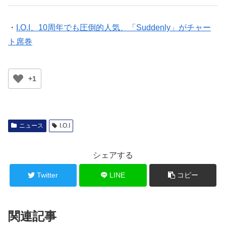
・
I.O.I、10周年でも圧倒的人気、「Suddenly」がチャー
ト席巻
+1
ニュース
I.O.I
シェアする
Twitter
LINE
コピー
関連記事