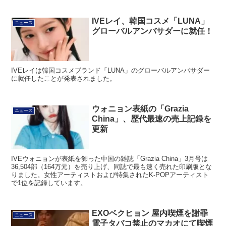
IVEレイ、韓国コスメ「LUNA」
ニュース
グローバルアンバサダーに就任！
IVEレイは韓国コスメブランド「LUNA」のグローバルアンバサダー
に就任したことが発表されました。
ウォニョン表紙の「Grazia
ニュース
China」、歴代最速の売上記録を
更新
IVEウォニョンが表紙を飾った中国の雑誌「Grazia China」3月号は
36,504部（164万元）を売り上げ、同誌で最も速く売れた印刷版とな
りました。女性アーティストおよび特集されたK-POPアーティスト
で1位を記録しています。
EXOベクヒョン 屋内喫煙を謝罪
ニュース
電子タバコ禁止のマカオにて喫煙