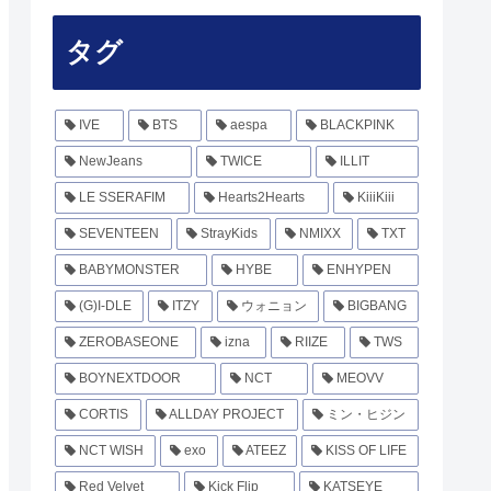
タグ
IVE
BTS
aespa
BLACKPINK
NewJeans
TWICE
ILLIT
LE SSERAFIM
Hearts2Hearts
KiiiKiii
SEVENTEEN
StrayKids
NMIXX
TXT
BABYMONSTER
HYBE
ENHYPEN
(G)I-DLE
ITZY
ウォニョン
BIGBANG
ZEROBASEONE
izna
RIIZE
TWS
BOYNEXTDOOR
NCT
MEOVV
CORTIS
ALLDAY PROJECT
ミン・ヒジン
NCT WISH
exo
ATEEZ
KISS OF LIFE
Red Velvet
Kick Flip
KATSEYE