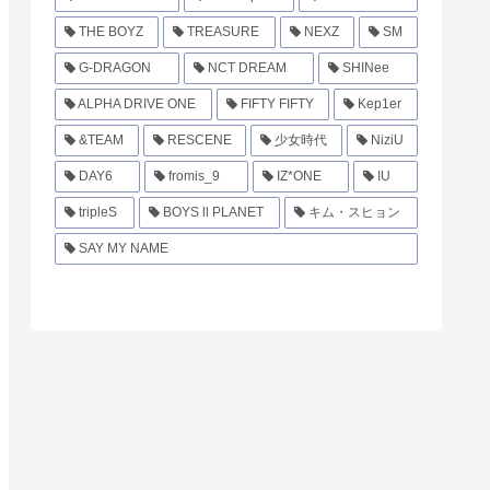
THE BOYZ
TREASURE
NEXZ
SM
G-DRAGON
NCT DREAM
SHINee
ALPHA DRIVE ONE
FIFTY FIFTY
Kep1er
&TEAM
RESCENE
少女時代
NiziU
DAY6
fromis_9
IZ*ONE
IU
tripleS
BOYS ll PLANET
キム・スヒョン
SAY MY NAME