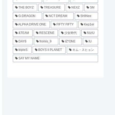
THE BOYZ
TREASURE
NEXZ
SM
G-DRAGON
NCT DREAM
SHINee
ALPHA DRIVE ONE
FIFTY FIFTY
Kep1er
&TEAM
RESCENE
少女時代
NiziU
DAY6
fromis_9
IZ*ONE
IU
tripleS
BOYS ll PLANET
キム・スヒョン
SAY MY NAME