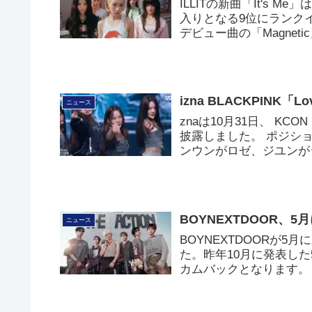
ILLITの新曲「It's M
入りとなる9位にランクイン
デビュー曲の「Magnet
izna BLACKPINK「Lov
ニュース
znaは10月31日、 KCON 
披露しました。 ポジシ
ンウンがロゼ、ジユンが
BOYNEXTDOOR、
ニュース
BOYNEXTDOORが
た。昨年10月に発表した5
カムバックとなります。