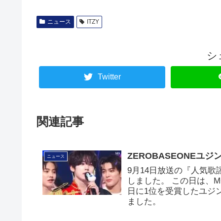
ニュース
ITZY
シ
Twitter
関連記事
ZEROBASEONEユ
ニュース
9月14日放送の『人気歌謡
しました。 この日は、
日に1位を受賞したユジ
ました。