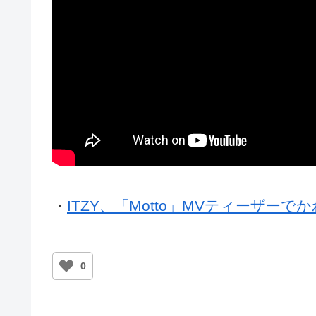
・
ITZY、「Motto」MVティーザー
0