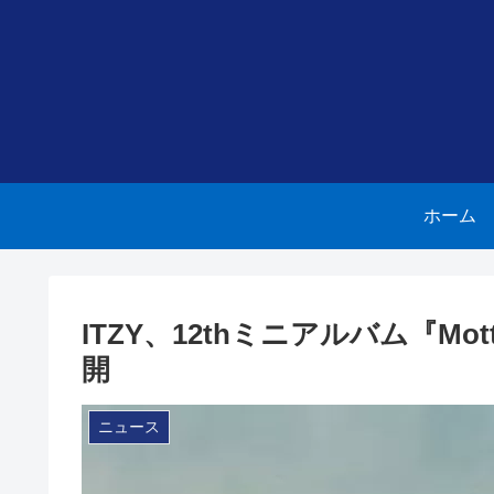
ホーム
ITZY、12thミニアルバム『M
開
ニュース