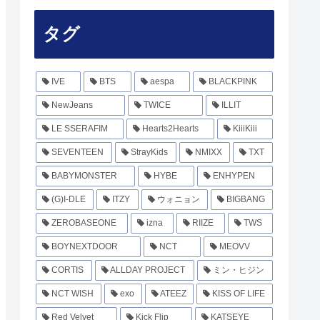
タグ
IVE
BTS
aespa
BLACKPINK
NewJeans
TWICE
ILLIT
LE SSERAFIM
Hearts2Hearts
KiiiKiii
SEVENTEEN
StrayKids
NMIXX
TXT
BABYMONSTER
HYBE
ENHYPEN
(G)I-DLE
ITZY
ウォニョン
BIGBANG
ZEROBASEONE
izna
RIIZE
TWS
BOYNEXTDOOR
NCT
MEOVV
CORTIS
ALLDAY PROJECT
ミン・ヒジン
NCT WISH
exo
ATEEZ
KISS OF LIFE
Red Velvet
Kick Flip
KATSEYE