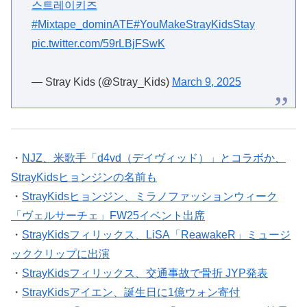
스트레이키즈
#Mixtape_dominATE
#YouMakeStrayKidsStay
pic.twitter.com/59rLBjFSwK
— Stray Kids (@Stray_Kids)
March 9, 2025
・
NJZ、米歌手「d4vd（デイヴィッド）」とコラボか、
StrayKidsヒョンジンの名前も
・
StrayKidsヒョンジン、ミラノファッションウィーク
「ヴェルサーチェ」FW25イベント出席
・
StrayKidsフィリックス、LiSA「ReawakeR」ミュージ
ッククリップに出演
・
StrayKidsフィリックス、交通事故で骨折 JYP発表
・
StrayKidsアイエン、誕生日に1億ウォン寄付