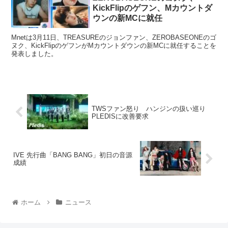
KickFlipのゲフン、Mカウントダ
ウンの新MCに就任
Mnetは3月11日、TREASUREのジョンファン、ZEROBASEONEのゴ
ヌク、KickFlipのゲフンがMカウントダウンの新MCに就任することを
発表しました。
TWSファン怒り ハンジンの扱い巡り
PLEDISに改善要求
IVE 先行曲「BANG BANG」初日の音源
成績
ホーム
ニュース