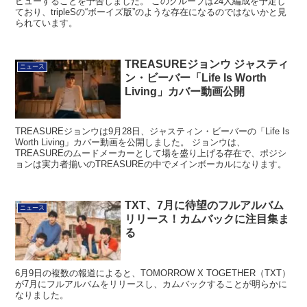
ビューすることを予告しました。 このグループは24人編成を予定し
ており、tripleSの“ボーイズ版”のような存在になるのではないかと見
られています。
TREASUREジョンウ ジャスティ
ニュース
ン・ビーバー「Life Is Worth
Living」カバー動画公開
TREASUREジョンウは9月28日、ジャスティン・ビーバーの「Life Is
Worth Living」カバー動画を公開しました。 ジョンウは、
TREASUREのムードメーカーとして場を盛り上げる存在で、ポジシ
ョンは実力者揃いのTREASUREの中でメインボーカルになります。
TXT、7月に待望のフルアルバム
ニュース
リリース！カムバックに注目集ま
る
6月9日の複数の報道によると、TOMORROW X TOGETHER（TXT）
が7月にフルアルバムをリリースし、カムバックすることが明らかに
なりました。