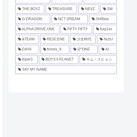
THE BOYZ
TREASURE
NEXZ
SM
G-DRAGON
NCT DREAM
SHINee
ALPHA DRIVE ONE
FIFTY FIFTY
Kep1er
&TEAM
RESCENE
少女時代
NiziU
DAY6
fromis_9
IZ*ONE
IU
tripleS
BOYS ll PLANET
キム・スヒョン
SAY MY NAME