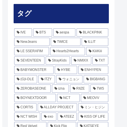
タグ
IVE
BTS
aespa
BLACKPINK
NewJeans
TWICE
ILLIT
LE SSERAFIM
Hearts2Hearts
KiiiKiii
SEVENTEEN
StrayKids
NMIXX
TXT
BABYMONSTER
HYBE
ENHYPEN
(G)I-DLE
ITZY
ウォニョン
BIGBANG
ZEROBASEONE
izna
RIIZE
TWS
BOYNEXTDOOR
NCT
MEOVV
CORTIS
ALLDAY PROJECT
ミン・ヒジン
NCT WISH
exo
ATEEZ
KISS OF LIFE
Red Velvet
Kick Flip
KATSEYE