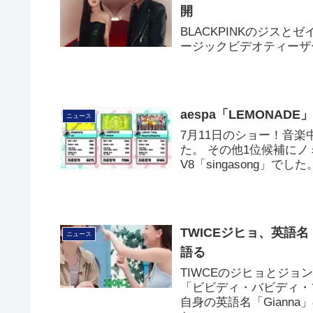
開
BLACKPINKのジスと
ージックビデオティーザ
aespa「LEMONA
ニュース
7月11日のショー！音楽中
た。 その他1位候補にノミネー
V8「singasong」でした
TWICEジヒョ、英語名
ニュース
語る
TIWCEのジヒョとジ
「ビビディ・バビディ・
自身の英語名「Giann