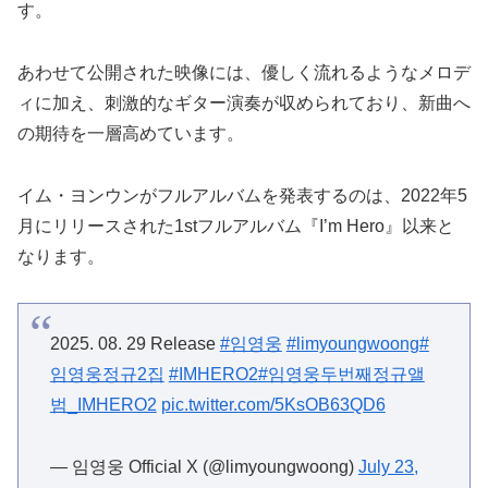
す。
あわせて公開された映像には、優しく流れるようなメロデ
ィに加え、刺激的なギター演奏が収められており、新曲へ
の期待を一層高めています。
イム・ヨンウンがフルアルバムを発表するのは、2022年5
月にリリースされた1stフルアルバム『I’m Hero』以来と
なります。
2025. 08. 29 Release
#임영웅
#limyoungwoong
#
임영웅정규2집
#IMHERO2
#임영웅두번째정규앨
범_IMHERO2
pic.twitter.com/5KsOB63QD6
— 임영웅 Official X (@limyoungwoong)
July 23,