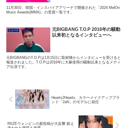
11月30日、韓国・インスパイアアリーナで開催された「2024 MelOn
Music Awards(MMA)」の受賞一覧です。
元BIGBANG T.O.P 2016年の騒動
ニュース
以来初となるインタビューへ
元BIGBANGのT.O.Pは1月15日に取材陣からインタビューを受けると
報道されました。T.O.Pは2016年に大麻使用の騒動以来となるメディ
ア出演です。
Hearts2Hearts、カラーメイクアップブラ
ンド「2aN」のモデルに就任
RIIZEウォンビンの新投稿が大反響 鍛え
抜かれた腹筋を披露