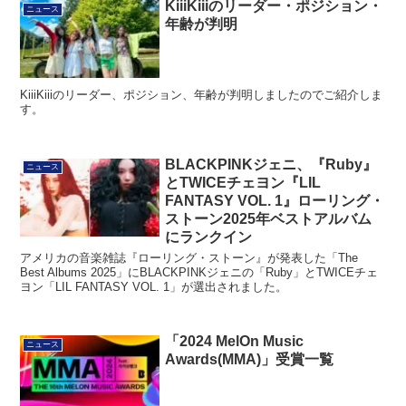
KiiiKiiiのリーダー・ポジション・
ニュース
年齢が判明
KiiiKiiiのリーダー、ポジション、年齢が判明しましたのでご紹介しま
す。
BLACKPINKジェニ、『Ruby』
ニュース
とTWICEチェヨン『LIL
FANTASY VOL. 1』ローリング・
ストーン2025年ベストアルバム
にランクイン
アメリカの音楽雑誌『ローリング・ストーン』が発表した「The
Best Albums 2025」にBLACKPINKジェニの「Ruby」とTWICEチェ
ヨン「LIL FANTASY VOL. 1」が選出されました。
「2024 MelOn Music
ニュース
Awards(MMA)」受賞一覧