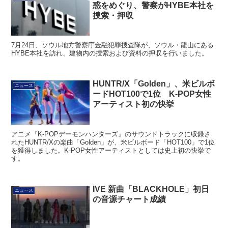
惑をめぐり、警察がHYBE本社を
捜索・押収
7月24日、ソウル地方警察庁金融犯罪捜査隊が、ソウル・龍山にある
HYBE本社を訪れ、建物内の捜索および資料の押収を行いました。
HUNTR/X「Golden」、米ビルボ
ニュース
ードHOT100で1位 K-POP女性
アーティスト初の快挙
アニメ『K-POPデーモンハンターズ』のサウンドトラックに収録さ
れたHUNTR/Xの楽曲「Golden」が、米ビルボード「HOT100」で1位
を獲得しました。K-POP女性アーティストとしては史上初の快挙で
す。
IVE 新曲「BLACKHOLE」初日
ニュース
の音源チャート成績