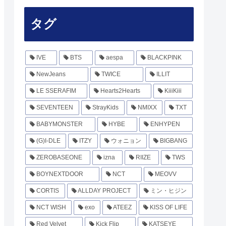
タグ
IVE
BTS
aespa
BLACKPINK
NewJeans
TWICE
ILLIT
LE SSERAFIM
Hearts2Hearts
KiiiKiii
SEVENTEEN
StrayKids
NMIXX
TXT
BABYMONSTER
HYBE
ENHYPEN
(G)I-DLE
ITZY
ウォニョン
BIGBANG
ZEROBASEONE
izna
RIIZE
TWS
BOYNEXTDOOR
NCT
MEOVV
CORTIS
ALLDAY PROJECT
ミン・ヒジン
NCT WISH
exo
ATEEZ
KISS OF LIFE
Red Velvet
Kick Flip
KATSEYE