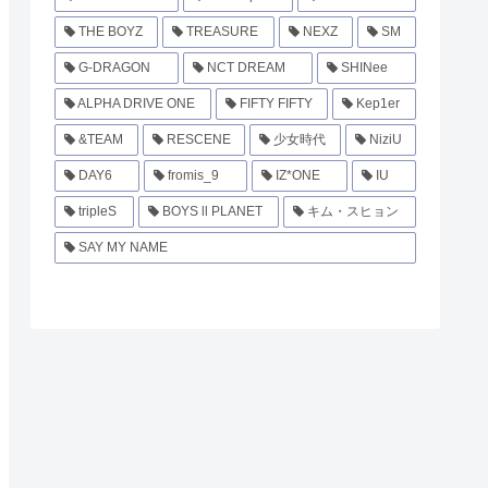
THE BOYZ
TREASURE
NEXZ
SM
G-DRAGON
NCT DREAM
SHINee
ALPHA DRIVE ONE
FIFTY FIFTY
Kep1er
&TEAM
RESCENE
少女時代
NiziU
DAY6
fromis_9
IZ*ONE
IU
tripleS
BOYS ll PLANET
キム・スヒョン
SAY MY NAME