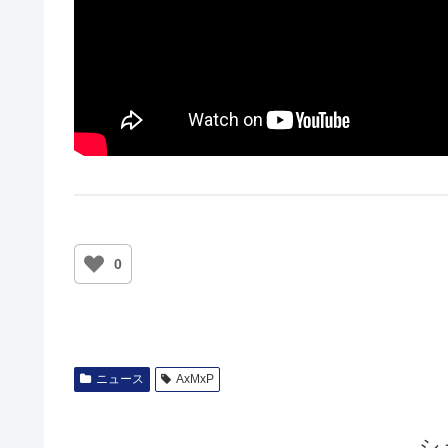
0
ニュース
AxMxP
シ