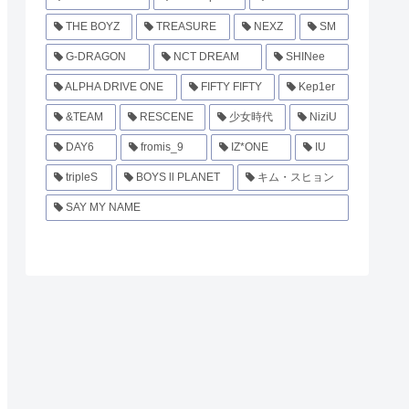
THE BOYZ
TREASURE
NEXZ
SM
G-DRAGON
NCT DREAM
SHINee
ALPHA DRIVE ONE
FIFTY FIFTY
Kep1er
&TEAM
RESCENE
少女時代
NiziU
DAY6
fromis_9
IZ*ONE
IU
tripleS
BOYS ll PLANET
キム・スヒョン
SAY MY NAME