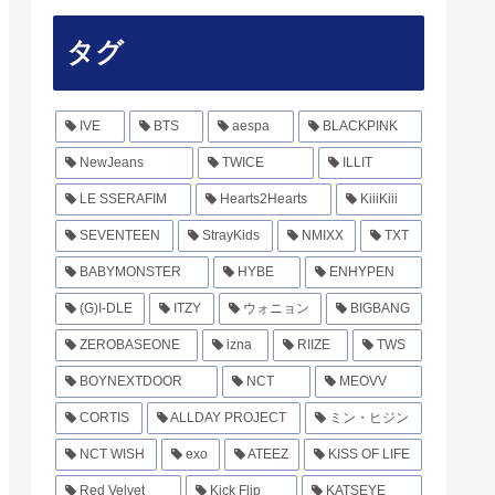
タグ
IVE
BTS
aespa
BLACKPINK
NewJeans
TWICE
ILLIT
LE SSERAFIM
Hearts2Hearts
KiiiKiii
SEVENTEEN
StrayKids
NMIXX
TXT
BABYMONSTER
HYBE
ENHYPEN
(G)I-DLE
ITZY
ウォニョン
BIGBANG
ZEROBASEONE
izna
RIIZE
TWS
BOYNEXTDOOR
NCT
MEOVV
CORTIS
ALLDAY PROJECT
ミン・ヒジン
NCT WISH
exo
ATEEZ
KISS OF LIFE
Red Velvet
Kick Flip
KATSEYE