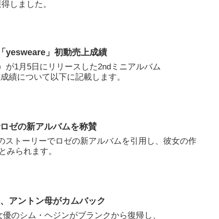
獲得しました。
ム「yesweare」初動売上成績
ィ）が1月5日にリリースした2ndミニアルバム
動売上成績について以下に記載します。
タでロゼの新アルバムを称賛
agramのストーリーでロゼの新アルバムを引用し、彼女の作
とみられます。
いて、アントン母がカムバック
で女優のシム・ヘジンがブランクから復帰し、