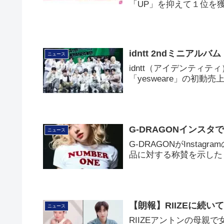
「UP」を抑えて１位を
idntt 2ndミニアルバ
ニュース
idntt（アイデンティテ
「yesweare」の初
G-DRAGONインス
ニュース
G-DRAGONがInst
品に対する称賛を示した
【朗報】RIIZEに続
ニュース
RIIZEアントンの母親